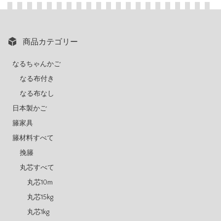
商品カテゴリー
なるちゃんかご
なる布付き
なる布なし
日本製かご
籐家具
籐材料すべて
挽籐
丸芯すべて
丸芯10m
丸芯15kg
丸芯1kg