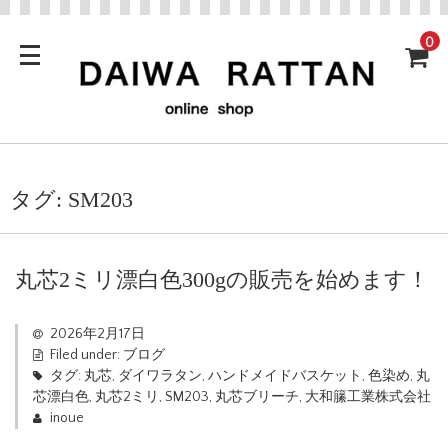
0
タグ:
SM203
丸芯2ミリ漂白色300gの販売を始めます！
2026年2月17日
Filed under:
ブログ
タグ:
丸芯
,
ダイワラタン
,
ハンドメイドバスケット
,
色染め
,
丸
芯漂白色
,
丸芯2ミリ
,
SM203
,
丸芯ブリーチ
,
大和籘工業株式会社
inoue