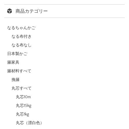
商品カテゴリー
なるちゃんかご
なる布付き
なる布なし
日本製かご
籐家具
籐材料すべて
挽籐
丸芯すべて
丸芯10m
丸芯15kg
丸芯1kg
丸芯（漂白色）