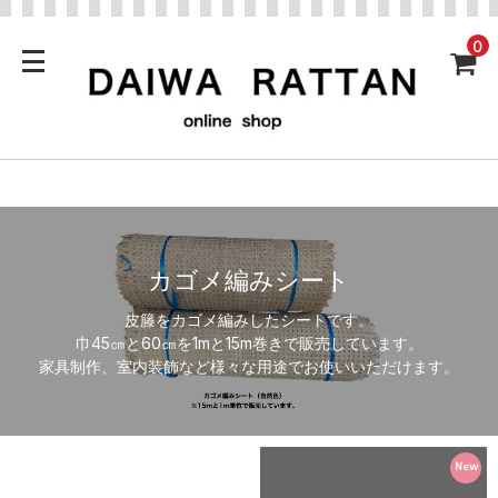
0
カゴメ編みシート
皮籐をカゴメ編みしたシートです。
巾45㎝と60㎝を1mと15m巻きで販売しています。
家具制作、室内装飾など様々な用途でお使いいただけます。
New