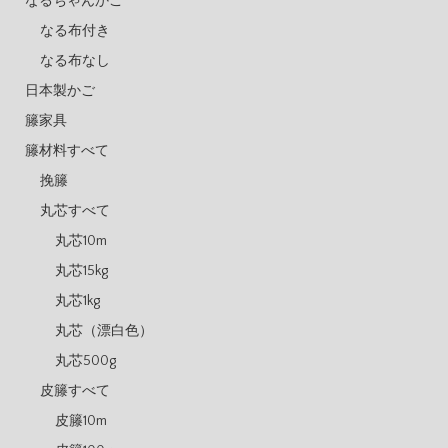
なるちゃんかご
なる布付き
なる布なし
日本製かご
籐家具
籐材料すべて
挽籐
丸芯すべて
丸芯10m
丸芯15kg
丸芯1kg
丸芯（漂白色）
丸芯500g
皮籐すべて
皮籐10m