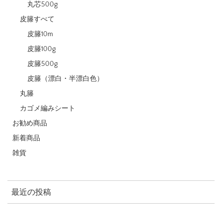
丸芯500g
皮籐すべて
皮籐10m
皮籐100g
皮籐500g
皮籐（漂白・半漂白色）
丸籐
カゴメ編みシート
お勧め商品
新着商品
雑貨
最近の投稿