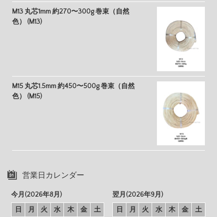
M13 丸芯1mm 約270〜300g 巻束（自然
色） (M13)
M15 丸芯1.5mm 約450〜500g 巻束（自然
色） (M15)
営業日カレンダー
今月(2026年8月)
翌月(2026年9月)
日
月
火
水
木
金
土
日
月
火
水
木
金
土