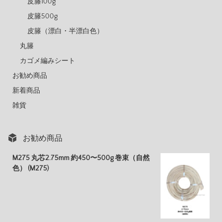
皮籐100g
皮籐500g
皮籐（漂白・半漂白色）
丸籐
カゴメ編みシート
お勧め商品
新着商品
雑貨
お勧め商品
M275 丸芯2.75mm 約450〜500g 巻束（自然
色） (M275)