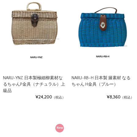
NARU-YNZ 日本製極細柳素材な
NARU-RB-H 日本製 籐素材 なる
るちゃんP金具（ナチュラル）上
ちゃん H金具（ブルー）
級品
¥24,200
¥8,360
（税込）
（税込）
New