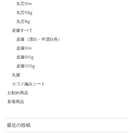
丸芯10m
丸芯15kg
丸芯1kg
皮籐すべて
皮籐（漂白・半漂白色）
皮籐10m
皮籐100g
皮籐500g
丸籐
カゴメ編みシート
お勧め商品
新着商品
最近の投稿