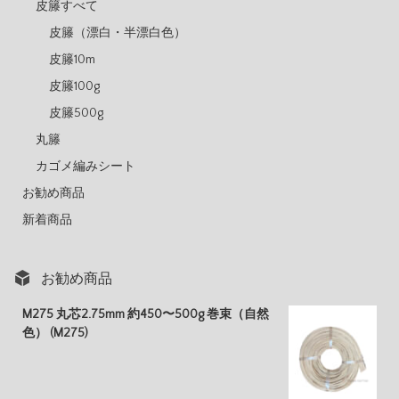
皮籐すべて
皮籐（漂白・半漂白色）
皮籐10m
皮籐100g
皮籐500g
丸籐
カゴメ編みシート
お勧め商品
新着商品
お勧め商品
M275 丸芯2.75mm 約450〜500g 巻束（自然
色） (M275)