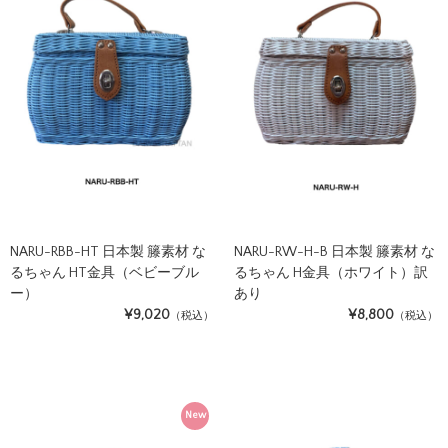
NARU-RBB-HT 日本製 籐素材 な
NARU-RW-H-B 日本製 籐素材 な
るちゃん HT金具（ベビーブル
るちゃん H金具（ホワイト）訳
ー）
あり
¥9,020
¥8,800
（税込）
（税込）
New