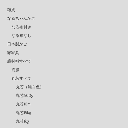
雑貨
なるちゃんかご
なる布付き
なる布なし
日本製かご
籐家具
籐材料すべて
挽籐
丸芯すべて
丸芯（漂白色）
丸芯500g
丸芯10m
丸芯15kg
丸芯1kg