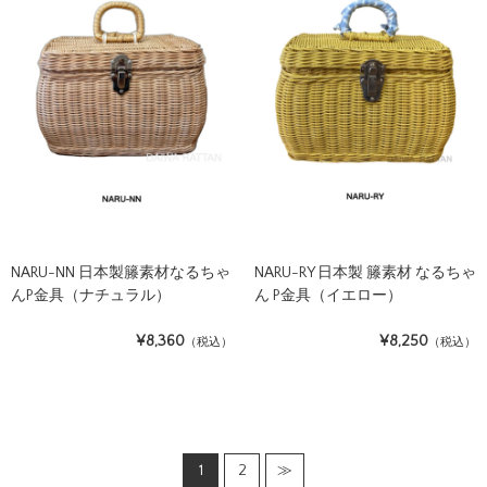
NARU-NN 日本製籐素材なるちゃ
NARU-RY 日本製 籐素材 なるちゃ
んP金具（ナチュラル）
ん P金具（イエロー）
¥8,360
¥8,250
（税込）
（税込）
1
2
≫