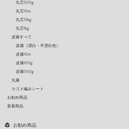
丸芯500g
丸芯10m
丸芯15kg
丸芯1kg
皮籐すべて
皮籐（漂白・半漂白色）
皮籐10m
皮籐100g
皮籐500g
丸籐
カゴメ編みシート
お勧め商品
新着商品
お勧め商品