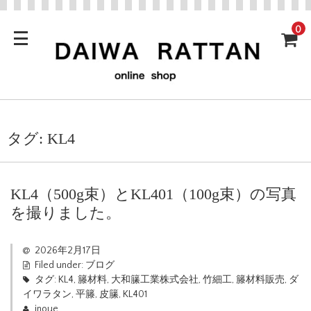
0
タグ:
KL4
KL4（500g束）とKL401（100g束）の写真
を撮りました。
2026年2月17日
Filed under:
ブログ
タグ:
KL4
,
籐材料
,
大和籘工業株式会社
,
竹細工
,
籐材料販売
,
ダ
イワラタン
,
平籐
,
皮籘
,
KL401
inoue