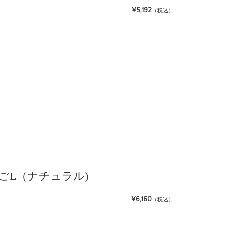
¥5,192
（税込）
ずかごL（ナチュラル)
¥6,160
（税込）