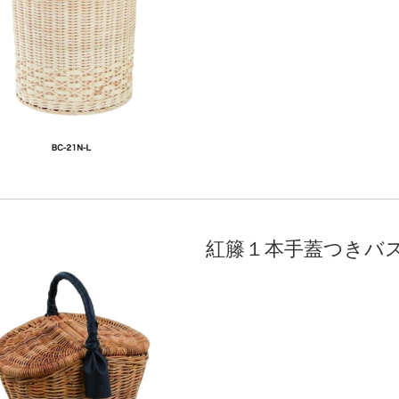
紅籐１本手蓋つきバ