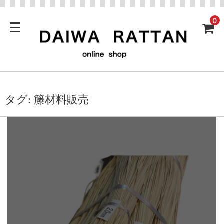
0
タグ:
籐材料販売