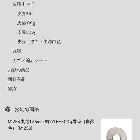
皮籐すべて
皮籐10m
皮籐100g
皮籐500g
皮籐（漂白・半漂白色）
丸籐
カゴメ編みシート
お勧め商品
新着商品
雑貨
お勧め商品
M1253 丸芯1.25mm 約270〜300g 巻束（自然
色） (M1253)