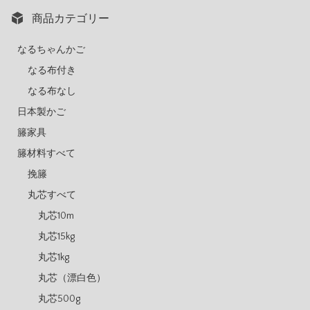
商品カテゴリー
なるちゃんかご
なる布付き
なる布なし
日本製かご
籐家具
籐材料すべて
挽籐
丸芯すべて
丸芯10m
丸芯15kg
丸芯1kg
丸芯（漂白色）
丸芯500g