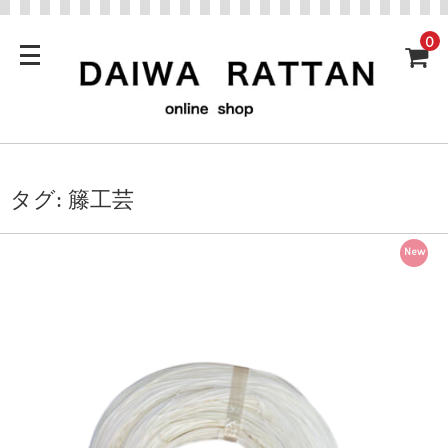
0
タグ:
籐工芸
New