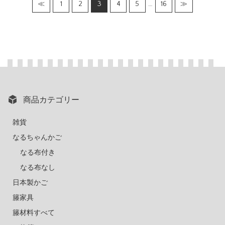
≪
1
2
3
4
5
…
16
≫
商品カテゴリー
雑貨
なるちゃんかご
なる布付き
なる布なし
日本製かご
籐家具
籐材料すべて