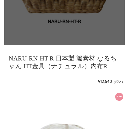
NARU-RN-HT-R 日本製 籐素材 なるち
ゃん HT金具（ナチュラル）内布R
¥12,540
（税込）
New