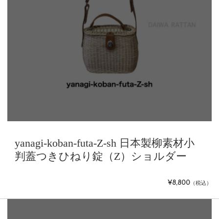
yanagi-koban-futa-Z-sh 日本製柳素材小
判蓋つきひねり錠（Z）ショルダー
¥8,800
（税込）