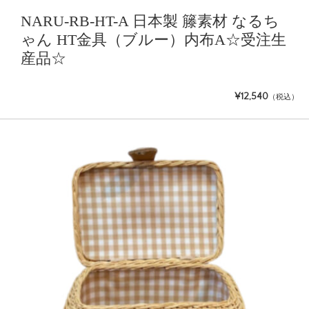
NARU-RB-HT-A 日本製 籐素材 なるち
ゃん HT金具（ブルー）内布A☆受注生
産品☆
¥12,540
（税込）