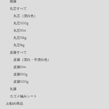
挽籐
丸芯すべて
丸芯（漂白色）
丸芯500g
丸芯10m
丸芯15kg
丸芯1kg
皮籐すべて
皮籐（漂白・半漂白色）
皮籐10m
皮籐100g
皮籐500g
丸籐
カゴメ編みシート
お勧め商品