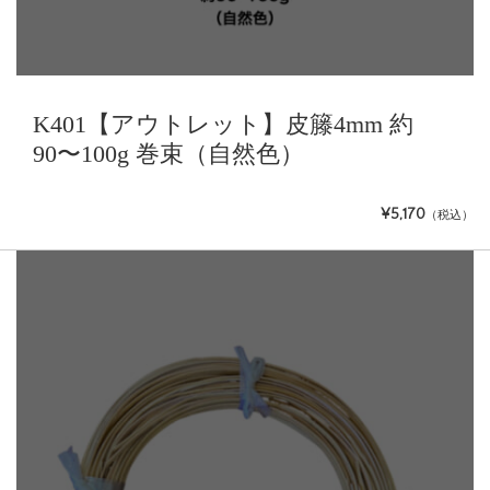
K401【アウトレット】皮籐4mm 約
90〜100g 巻束（自然色）
¥5,170
（税込）