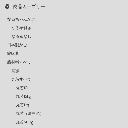
商品カテゴリー
なるちゃんかご
なる布付き
なる布なし
日本製かご
籐家具
籐材料すべて
挽籐
丸芯すべて
丸芯10m
丸芯15kg
丸芯1kg
丸芯（漂白色）
丸芯500g