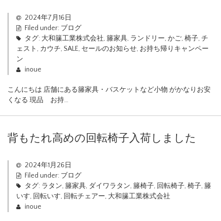
2024年7月16日
Filed under:
ブログ
タグ:
大和籘工業株式会社
,
籐家具
,
ランドリー
,
かご
,
椅子
,
チ
ェスト
,
カウチ
,
SALE
,
セールのお知らせ
,
お持ち帰りキャンペー
ン
inoue
こんにちは 店舗にある籐家具・バスケットなど小物 がかなりお安
くなる 現品 お持…
背もたれ高めの回転椅子入荷しました
2024年1月26日
Filed under:
ブログ
タグ:
ラタン
,
籐家具
,
ダイワラタン
,
籐椅子
,
回転椅子
,
椅子
,
籐
いす
,
回転いす
,
回転チェアー
,
大和籘工業株式会社
inoue