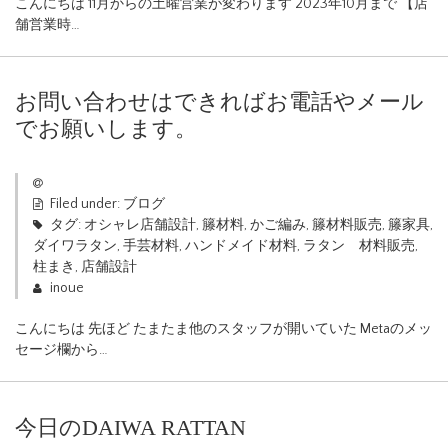
こんにちは 11月からの土曜営業が変わります 2023年10月まで 【店
舗営業時…
お問い合わせはできればお電話やメール
でお願いします。
Filed under:
ブログ
タグ:
オシャレ店舗設計
,
籐材料
,
かご編み
,
籐材料販売
,
籐家具
,
ダイワラタン
,
手芸材料
,
ハンドメイド材料
,
ラタン 材料販売
,
柱まき
,
店舗設計
inoue
こんにちは 先ほど たまたま他のスタッフが開いていた Metaのメッ
セージ欄から…
今日のDAIWA RATTAN