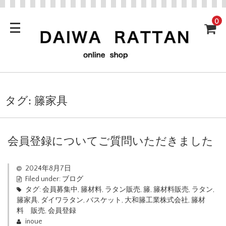
0
タグ:
籐家具
会員登録についてご質問いただきました
2024年8月7日
Filed under:
ブログ
タグ:
会員募集中
,
籐材料
,
ラタン販売
,
籐
,
籐材料販売
,
ラタン
,
籐家具
,
ダイワラタン
,
バスケット
,
大和籐工業株式会社
,
籐材
料 販売
,
会員登録
inoue