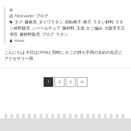
Filed under:
ブログ
タグ:
籐家具
,
ダイワラタン
,
回転椅子
,
椅子
,
ラタン材料
,
ラタ
ン材料販売
,
シーベルチェア
,
籐材料
,
玉造
,
かご編み
,
大阪市天王
寺区
,
籐材料販売
,
ブログ
,
ラタン
inoue
こんにちは 今日はOPENと同時に かごの持ち手用の太めの丸芯と
アクセサリー用…
1
2
3
≫