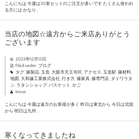
こんにちは 今週は30束セットのご注文が多いです たくさん使われ
る方には かなり…
当店の地図☆遠方からご来店ありがとう
ございます
2023年12月13日
Filed under:
ブログ
タグ:
籐製品
,
玉造
,
大阪市天王寺区
,
アクセス
,
玉造駅
,
籐材料
,
地図
,
大和籘工業株式会社
,
行き方
,
籐家具
,
籐専門店
,
ダイワラタ
ン
,
ラタンショップ
,
バスケット
,
かご
inoue
こんにちは 今週は遠方のお客様が多く 昨日は東北から 今日は北陸
から 明日は九州…
寒くなってきましたね