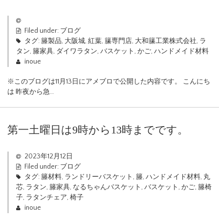
Filed under:
ブログ
タグ:
籐製品
,
大阪城
,
紅葉
,
籘専門店
,
大和籘工業株式会社
,
ラ
タン
,
籐家具
,
ダイワラタン
,
バスケット
,
かご
,
ハンドメイド材料
inoue
※このブログは11月13日にアメブロで公開した内容です。 こんにち
は 昨夜から急…
第一土曜日は9時から13時までです。
2023年12月12日
Filed under:
ブログ
タグ:
籐材料
,
ランドリーバスケット
,
籐
,
ハンドメイド材料
,
丸
芯
,
ラタン
,
籐家具
,
なるちゃんバスケット
,
バスケット
,
かご
,
籐椅
子
,
ラタンチェア
,
椅子
inoue