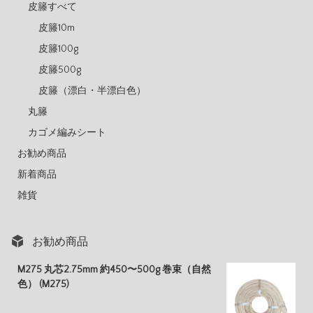
皮籐すべて
皮籐10m
皮籐100g
皮籐500g
皮籐（漂白・半漂白色）
丸籐
カゴメ編みシート
お勧め商品
新着商品
雑貨
お勧め商品
M275 丸芯2.75mm 約450〜500g 巻束（自然
色） (M275)