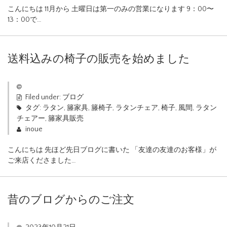
こんにちは 11月から 土曜日は第一のみの営業になります 9：00〜
13：00で…
送料込みの椅子の販売を始めました
Filed under:
ブログ
タグ:
ラタン
,
籐家具
,
籐椅子
,
ラタンチェア
,
椅子
,
風間
,
ラタン
チェアー
,
籐家具販売
inoue
こんにちは 先ほど先日ブログに書いた 「友達の友達のお客様」が
ご来店くださました…
昔のブログからのご注文