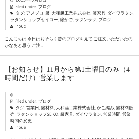
2023年10月21日
Filed under:
ブログ
タグ:
アメブロ
,
籐
,
大和籘工業株式会社
,
籐家具
,
ダイワラタン
,
ラタンショップセイコー
,
籐かご
,
ラタンラグ
,
ブログ
inoue
こんにちは 今日はおそらく昔のブログを見て ご注文いただいたの
かなあと思う ご注…
【お知らせ】11月から第1土曜日のみ（4
時間だけ）営業します
Filed under:
ブログ
タグ:
営業日
,
籐材料
,
大和籘工業株式会社
,
かご編み
,
籐材料販
売
,
ラタンショップSEIKO
,
籐家具
,
ダイワラタン
,
営業時間
,
営業
時間の変更
inoue