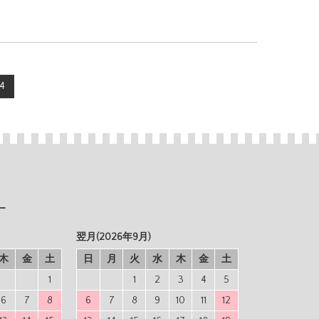
4
ー
翌月(2026年9月)
木
金
土
日
月
火
水
木
金
土
1
1
2
3
4
5
6
7
8
6
7
8
9
10
11
12