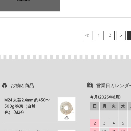
≪
1
2
3
お勧め商品
営業日カレンダ
今月(2026年8月)
M24 丸芯2.4mm 約450〜
500g 巻束（自然
日
月
火
水
色） (M24)
2
3
4
5