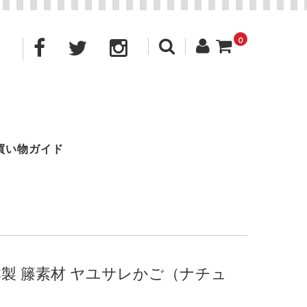
0
買い物ガイド
H 日本製 籐素材 ヤユサレかご（ナチュ