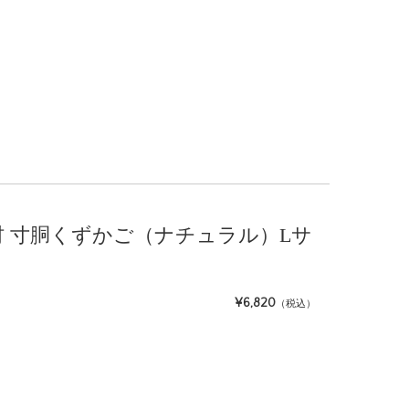
籐素材 寸胴くずかご（ナチュラル）Lサ
¥6,820
（税込）