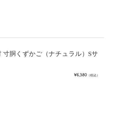
籐素材 寸胴くずかご（ナチュラル）Sサ
¥6,380
（税込）