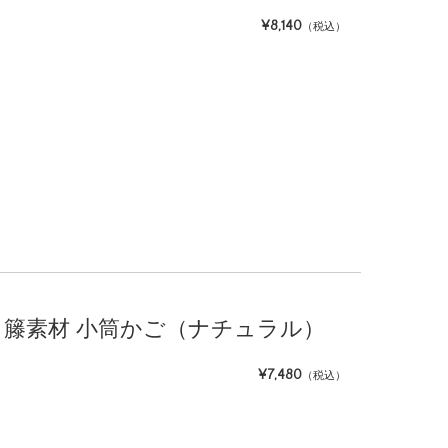
¥8,140
（税込）
日本製 籐素材 小筒かご（ナチュラル）
¥7,480
（税込）