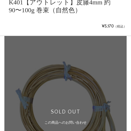
K401【アウトレット】皮籐4mm 約
90〜100g 巻束（自然色）
¥5,170
（税込）
SOLD OUT
この商品へのお問い合わせ