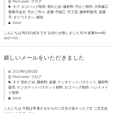
Filed under:
ブログ
タグ:
カゴバッグ制作
,
割れどめ
,
籐材料
,
竹かご制作
,
大和籘工
業株式会社
,
竹かご作り
,
皮籐
,
竹細工
,
竹工芸
,
籐材料販売
,
皮籐
平
,
ダイワラタン
,
補強
inoue
こんにちは 昨日の続きです お待たせ致しました KD4 皮籐4mm約
450〜50…
嬉しいメールをいただきました
2023年12月12日
Filed under:
ブログ
タグ:
割れどめ
,
籐材料
,
皮籐
,
ナンタケットバスケット
,
籐材料
販売
,
ナンタケットバスケット材料
,
カゴバッグ制作
,
ハンドメイ
ド材料
inoue
こんにちは 今朝は常連さまからのご注文が多かったです ご注文あ