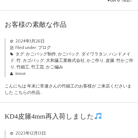
¥1,870
（税込）
お客様の素敵な作品
2024年1月26日
Filed under:
ブログ
タグ:
かごバッグ制作
,
かごバック
,
ダイワラタン
,
ハンドメイ
ド
,
竹
,
カゴバッグ
,
大和籘工業株式会社
,
かご作り
,
皮籐
,
竹かご作
り
,
竹細工
,
竹工芸
,
かご編み
inoue
こんにちは 年末に常連さんの竹細工のお客様が ご来店くださいま
した こちらの作品…
KD4皮籐4mm再入荷しました
2023年12月13日