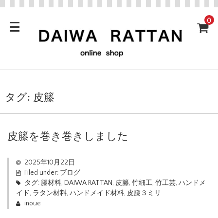
0
タグ:
皮籐
皮籐を巻き巻きしました
2025年10月22日
Filed under:
ブログ
タグ:
籐材料
,
DAIWA RATTAN
,
皮籐
,
竹細工
,
竹工芸
,
ハンドメ
イド
,
ラタン材料
,
ハンドメイド材料
,
皮籐３ミリ
inoue