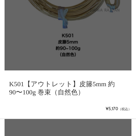
K501【アウトレット】皮籐5mm 約
90〜100g 巻束（自然色）
¥5,170
（税込）