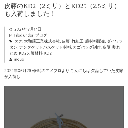
皮籐のKD2（2ミリ）とKD25（2.5ミリ）
も入荷しました！
2024年7月17日
Filed under:
ブログ
タグ:
大和籘工業株式会社
,
皮籐
,
竹細工
,
籐材料販売
,
ダイワラ
タン
,
ナンタケットバスケット材料
,
カゴバッグ制作
,
皮籘
,
割れ
どめ
,
KD25
,
籐材料
,
KD2
inoue
2024年06月28日(金)のアメブロより こんにちは 欠品していた皮籐
が入荷し…