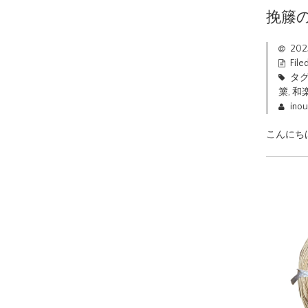
挽籐
20
File
タグ
篥
,
和
ino
こんにち