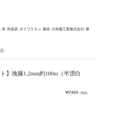
ン
,
笛
,
和楽器
,
ダイワラタン
,
篠笛
,
大和籐工業株式会社
,
篳
定…
ト】挽籐1.2mm約100m（半漂白
¥17,600
（税込）