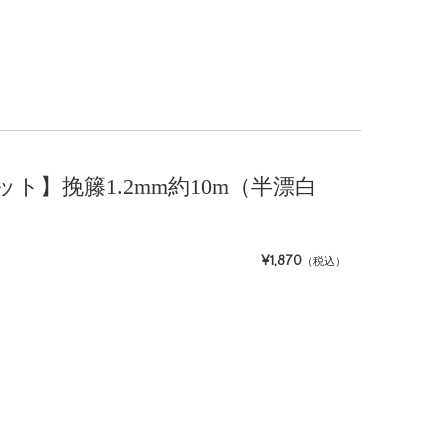
レット】挽籐1.2mm約10m（半漂白
¥1,870
（税込）