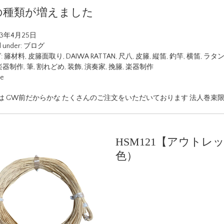
の種類が増えました
23年4月25日
d under:
ブログ
:
籐材料
,
皮籐面取り
,
DAIWA RATTAN
,
尺八
,
皮籐
,
縦笛
,
釣竿
,
横笛
,
ラタ
楽器制作
,
筆
,
割れどめ
,
装飾
,
演奏家
,
挽籐
,
楽器制作
ue
は GW前だからかな たくさんのご注文をいただいております 法人巻束限
HSM121【アウトレッ
色）