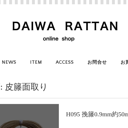
NEWS
ITEM
ACCESS
お問合せ
お
:
皮籐面取り
H095 挽籐0.9mm約