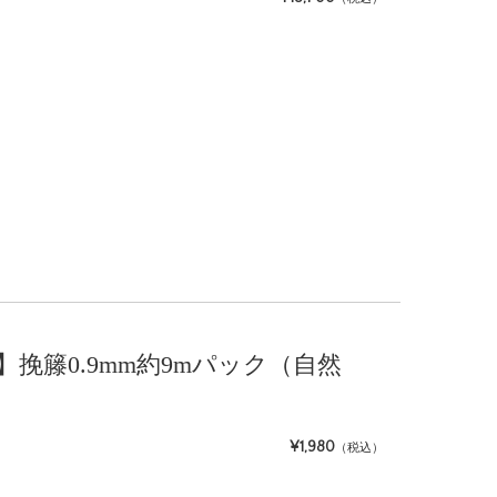
ト】挽籐0.9mm約9mパック（自然
¥1,980
（税込）