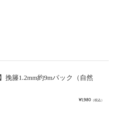
ト】挽籐1.2mm約9mパック（自然
¥1,980
（税込）