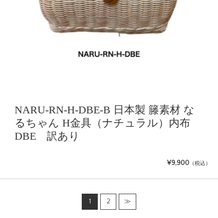
NARU-RN-H-DBE-B 日本製 籐素材 な
るちゃん H金具（ナチュラル）内布
DBE 訳あり
¥9,900
（税込）
1
2
≫