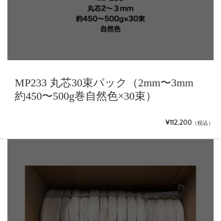
MP233 丸芯30束パック（2mm〜3mm
約450〜500g巻自然色×30束）
¥112,200
（税込）