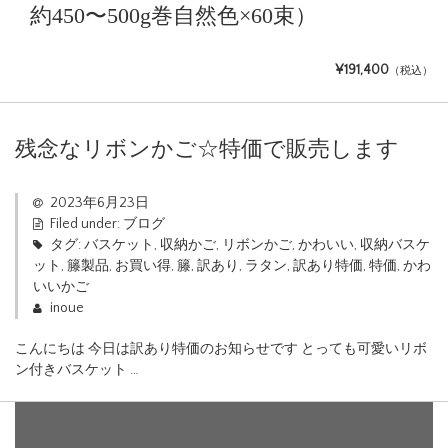
約450〜500g巻自然色×60束）
¥191,400
（税込）
残念なリボンかご☆特価で販売します
2023年6月23日
Filed under:
ブログ
タグ:
バスケット
,
収納かご
,
リボンかご
,
かわいい
,
収納バスケ
ット
,
籐製品
,
お買い得
,
籐
,
訳あり
,
ラタン
,
訳あり特価
,
特価
,
かわ
いいかご
inoue
こんにちは 今日は訳あり特価のお知らせです とっても可愛いリボ
ン付きバスケット …