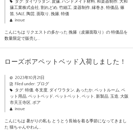
タグ:
ダイワラタン
,
皮籘
,
ハンドメイド材料
,
和楽器制作
,
大和
籘工業株式会社
,
割れどめ
,
竹細工
,
楽器制作
,
縁巻き
,
特価品
,
篠
笛
,
SALE
,
陶芸
,
面取り
,
挽籐
,
特価
inoue
こんにちは リクエストの多かった 挽籐（皮籐面取り）の 特価品を
数量限定で販売し…
ローズボアペットベッド入荷しました！
2023年10月21日
Filed under:
ブログ
タグ:
特価
,
冬支度
,
ダイワラタン
,
あったか
,
ペットルーム
,
ペ
ット用品
,
ペットベッド
,
ペットベット
,
ペット
,
新製品
,
玉造
,
大阪
市天王寺区
,
ボア
inoue
こんにちは 暑がりの私も とうとう長袖を着る季節になってきまし
た 猫ちゃんやわん…