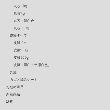
丸芯15kg
丸芯1kg
丸芯（漂白色）
丸芯500g
皮籐すべて
皮籐10m
皮籐100g
皮籐500g
皮籐（漂白・半漂白色）
丸籐
カゴメ編みシート
お勧め商品
新着商品
雑貨