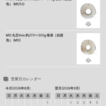
色） (M1253)
M13 丸芯1mm 約270〜300g 巻束（自然
色） (M13)
営業日カレンダー
今月(2026年8月)
翌月(2026年9月)
日
月
火
水
木
金
土
日
月
火
水
木
金
土
1
1
2
3
4
5