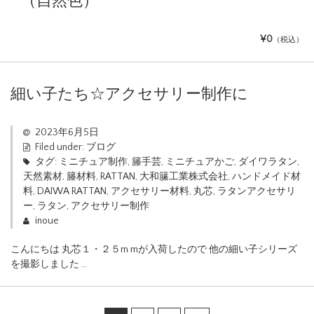
（自然色）
¥0
（税込）
細い子たち☆アクセサリー制作に
2023年6月5日
Filed under:
ブログ
タグ:
ミニチュア制作
,
籐手芸
,
ミニチュアかご
,
ダイワラタン
,
天然素材
,
籐材料
,
RATTAN
,
大和籘工業株式会社
,
ハンドメイド材
料
,
DAIWA RATTAN
,
アクセサリー材料
,
丸芯
,
ラタンアクセサリ
ー
,
ラタン
,
アクセサリー制作
inoue
こんにちは 丸芯１・２５m mが入荷したので 他の細い子シリーズ
を撮影しました …