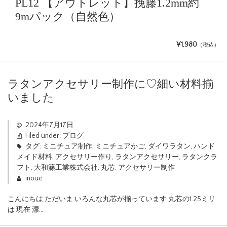
PL12 【アウトレット】挽籐1.2mm約
9mパック（自然色）
¥1,980
（税込）
ラタンアクセサリー制作に♡細い材料揃
いました
2024年7月17日
Filed under:
ブログ
タグ:
ミニチュア制作
,
ミニチュアかご
,
ダイワラタン
,
ハンド
メイド材料
,
アクセサリー作り
,
ラタンアクセサリー
,
ラタンクラ
フト
,
大和籘工業株式会社
,
丸芯
,
アクセサリー制作
inoue
こんにちは ただいま いろんな丸芯が揃っています 丸芯の1.25ミリ
は 現在 漂…