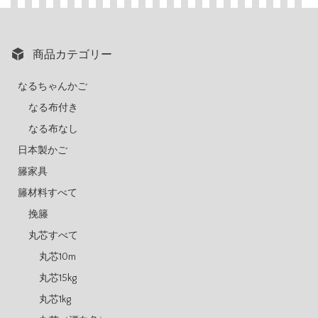
商品カテゴリー
なるちゃんかご
なる布付き
なる布なし
日本製かご
籐家具
籐材料すべて
挽籐
丸芯すべて
丸芯10m
丸芯15kg
丸芯1kg