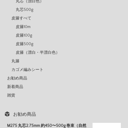
丸芯（漂白色）
丸芯500g
皮籐すべて
皮籐10m
皮籐100g
皮籐500g
皮籐（漂白・半漂白色）
丸籐
カゴメ編みシート
お勧め商品
新着商品
雑貨
お勧め商品
M275 丸芯2.75mm 約450〜500g 巻束（自然