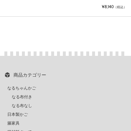
¥8,140
（税込）
商品カテゴリー
なるちゃんかご
なる布付き
なる布なし
日本製かご
籐家具