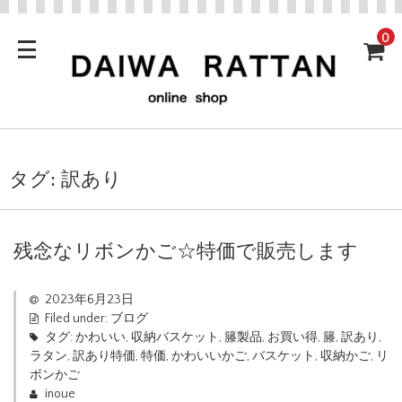
0
タグ:
訳あり
残念なリボンかご☆特価で販売します
2023年6月23日
Filed under:
ブログ
タグ:
かわいい
,
収納バスケット
,
籐製品
,
お買い得
,
籐
,
訳あり
,
ラタン
,
訳あり特価
,
特価
,
かわいいかご
,
バスケット
,
収納かご
,
リ
ボンかご
inoue