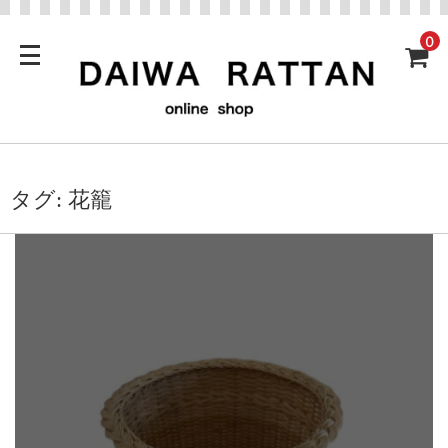
0
タグ:
花籠