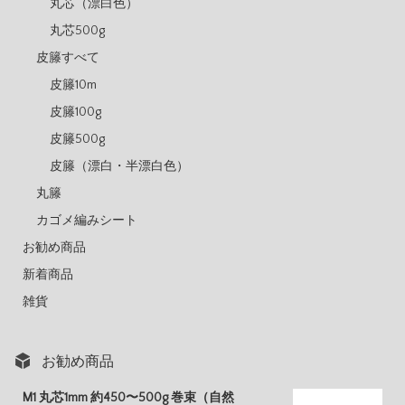
丸芯（漂白色）
丸芯500g
皮籐すべて
皮籐10m
皮籐100g
皮籐500g
皮籐（漂白・半漂白色）
丸籐
カゴメ編みシート
お勧め商品
新着商品
雑貨
お勧め商品
M1 丸芯1mm 約450〜500g 巻束（自然