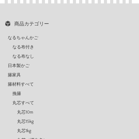
商品カテゴリー
なるちゃんかご
なる布付き
なる布なし
日本製かご
籐家具
籐材料すべて
挽籐
丸芯すべて
丸芯10m
丸芯15kg
丸芯1kg