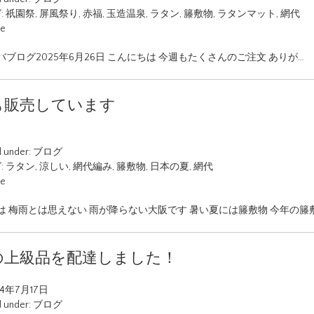
:
祇園祭
,
屏風祭り
,
赤福
,
玉造温泉
,
ラタン
,
籐敷物
,
ラタンマット
,
網代
ue
ブログ2025年6月26日 こんにちは 今週もたくさんのご注文 ありが…
も販売しています
d under:
ブログ
:
ラタン
,
涼しい
,
網代編み
,
籐敷物
,
日本の夏
,
網代
ue
は 梅雨とは思えない 雨が降らない大阪です 暑い夏には籐敷物 今年の籐
の上級品を配達しました！
24年7月17日
d under:
ブログ