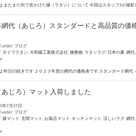
は またまた街で見かけた籐（ラタン）について 今回はスタッフSが撮影
23年網代（あじろ）スタンダードと高品質の価
d under:
ブログ
:
ダイワラタン
,
大和籐工業株式会社
,
籐敷物
,
ラタンラグ
,
日本の夏
,
網代
ue
は 昨日の続きです ２０２３年度の網代の価格表です スタンダード網代
（あじろ）マット入荷しました
23年7月27日
d under:
ブログ
:
籐マット
,
玄関マット
,
お風呂マット
,
キッチンマット
,
涼しいラグ
,
網代
ue