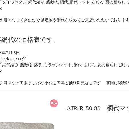
:
ダイワラタン
,
網代編み
,
籐敷物
,
網代
,
網代マット
,
あじろ
,
夏の暮らし
,
ue
は 暑くなってきたので 籐敷物や網代を求めてご来店いただいております
4年網代の価格表です。
24年7月16日
d under:
ブログ
:
網代編み
,
籐敷物
,
籐ラグ
,
ラタンマット
,
網代
,
あじろ
,
夏の暮らし
,
涼し
ue
は 暑くなってきましたね 網代も去年と価格変更なしです （前回は籐敷
New
AIR-R-50-80 網代