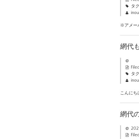
タグ
ino
※アメーバ
網代
File
タグ
ino
こんにち
網代
20
File