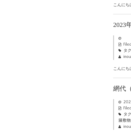
こんにち
20
File
タグ
ino
こんにち
網代
20
File
タグ
籐敷物
ino