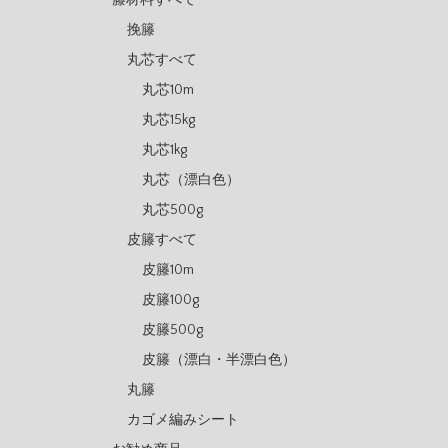
挽籐
丸芯すべて
丸芯10m
丸芯15kg
丸芯1kg
丸芯（漂白色）
丸芯500g
皮籐すべて
皮籐10m
皮籐100g
皮籐500g
皮籐（漂白・半漂白色）
丸籐
カゴメ編みシート