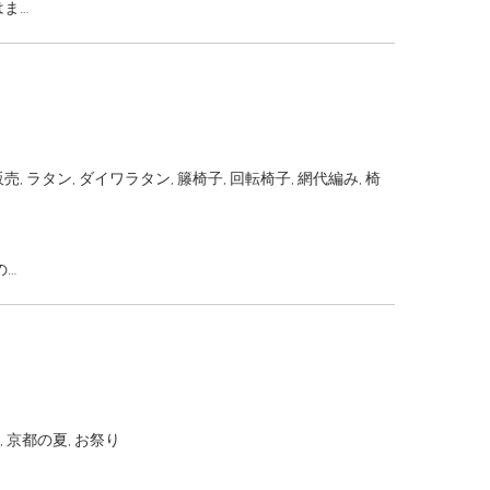
はま…
販売
,
ラタン
,
ダイワラタン
,
籐椅子
,
回転椅子
,
網代編み
,
椅
の…
,
京都の夏
,
お祭り