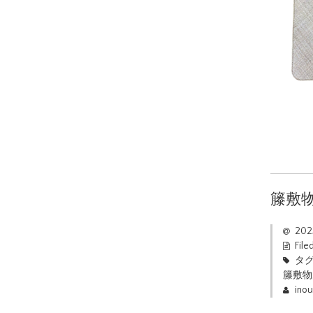
籐敷
20
File
タグ
籐敷物
ino