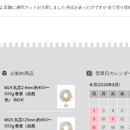
は 店舗に 網代マットが入荷しました 何点かあったのですが 全て売り切
お勧め商品
営業日カレンダ
今月(2026年8月)
M24 丸芯2.4mm 約450〜
500g 巻束（自然
日
月
火
水
色） (M24)
2
3
4
5
9
10
11
12
M125 丸芯1.25mm 約450〜
500g 巻束（自然
16
17
18
19