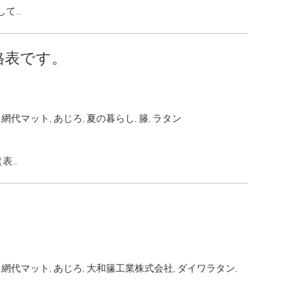
して…
格表です。
,
網代マット
,
あじろ
,
夏の暮らし
,
籐
,
ラタン
（表…
,
網代マット
,
あじろ
,
大和籘工業株式会社
,
ダイワラタン
,