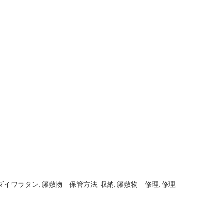
ダイワラタン
,
籐敷物 保管方法
,
収納
,
籐敷物 修理
,
修理
,