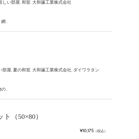
涼しい部屋
,
和室
,
大和籘工業株式会社
 網…
い部屋
,
夏の和室
,
大和籘工業株式会社
,
ダイワラタン
物の…
マット（50×80）
¥10,175
（税込）