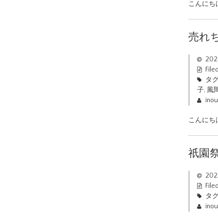
こんにち
売れ
20
File
タグ
子
,
風
ino
こんにち
祇園
20
File
タグ
ino