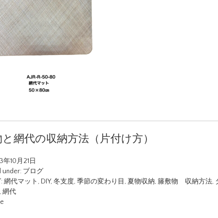
物と網代の収納方法（片付け方）
23年10月21日
d under:
ブログ
:
網代マット
,
DIY
,
冬支度
,
季節の変わり目
,
夏物収納
,
籐敷物 収納方法
,
,
網代
ue