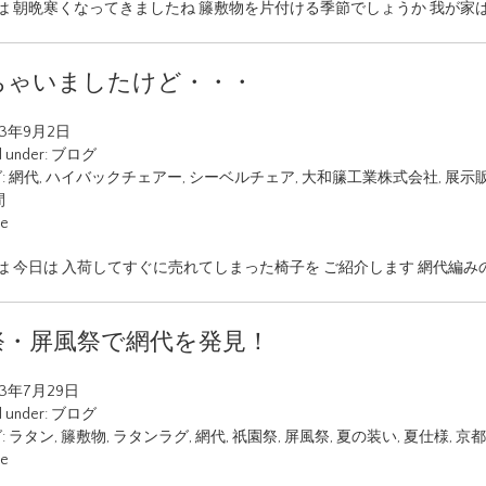
は 朝晩寒くなってきましたね 籐敷物を片付ける季節でしょうか 我が家
ちゃいましたけど・・・
23年9月2日
d under:
ブログ
:
網代
,
ハイバックチェアー
,
シーベルチェア
,
大和籘工業株式会社
,
展示
間
ue
は 今日は 入荷してすぐに売れてしまった椅子を ご紹介します 網代編み
祭・屏風祭で網代を発見！
23年7月29日
d under:
ブログ
:
ラタン
,
籐敷物
,
ラタンラグ
,
網代
,
祇園祭
,
屏風祭
,
夏の装い
,
夏仕様
,
京都
ue