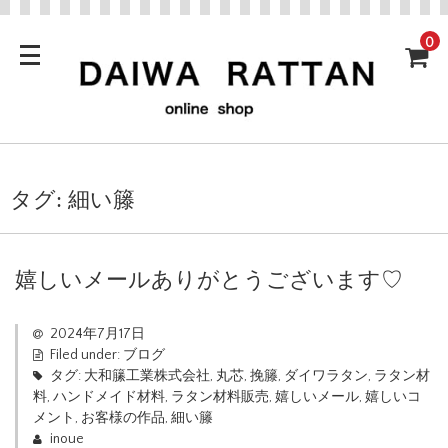
0
タグ:
細い籐
嬉しいメールありがとうございます♡
2024年7月17日
Filed under:
ブログ
タグ:
大和籘工業株式会社
,
丸芯
,
挽籐
,
ダイワラタン
,
ラタン材
料
,
ハンドメイド材料
,
ラタン材料販売
,
嬉しいメール
,
嬉しいコ
メント
,
お客様の作品
,
細い籐
inoue