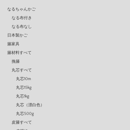
なるちゃんかご
なる布付き
なる布なし
日本製かご
籐家具
籐材料すべて
挽籐
丸芯すべて
丸芯10m
丸芯15kg
丸芯1kg
丸芯（漂白色）
丸芯500g
皮籐すべて