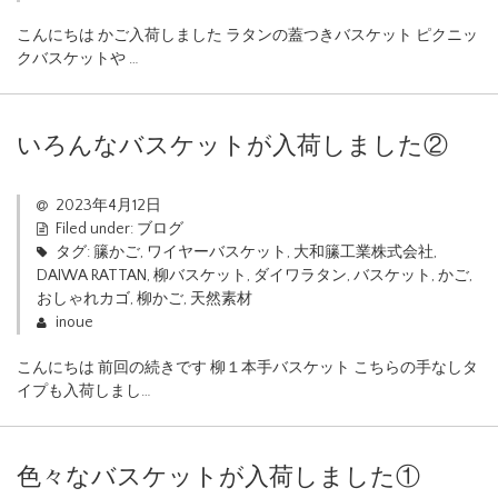
こんにちは かご入荷しました ラタンの蓋つきバスケット ピクニッ
クバスケットや …
いろんなバスケットが入荷しました②
2023年4月12日
Filed under:
ブログ
タグ:
籘かご
,
ワイヤーバスケット
,
大和籘工業株式会社
,
DAIWA RATTAN
,
柳バスケット
,
ダイワラタン
,
バスケット
,
かご
,
おしゃれカゴ
,
柳かご
,
天然素材
inoue
こんにちは 前回の続きです 柳１本手バスケット こちらの手なしタ
イプも入荷しまし…
色々なバスケットが入荷しました①