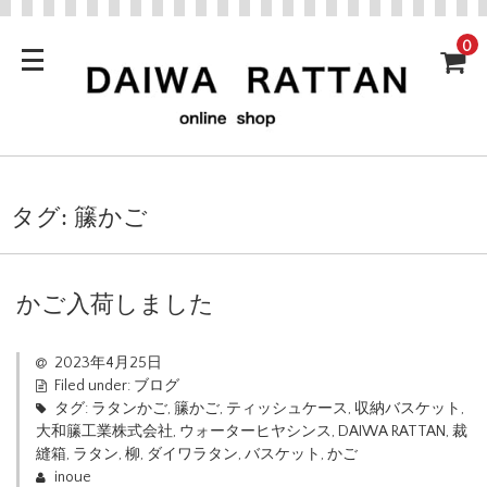
0
タグ:
籘かご
かご入荷しました
2023年4月25日
Filed under:
ブログ
タグ:
ラタンかご
,
籘かご
,
ティッシュケース
,
収納バスケット
,
大和籘工業株式会社
,
ウォーターヒヤシンス
,
DAIWA RATTAN
,
裁
縫箱
,
ラタン
,
柳
,
ダイワラタン
,
バスケット
,
かご
inoue