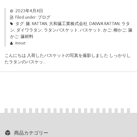
2023年4月4日
Filed under:
ブログ
タグ:
籐
,
RATTAN
,
大和籘工業株式会社
,
DAIWA RATTAN
,
ラタ
ン
,
ダイワラタン
,
ラタンバスケット
,
バスケット
,
かご
,
柳かご
,
籘
かご
,
籘材料
inoue
こんにちは 入荷したバスケットの写真を撮影しました しっかりし
たラタンのバスケッ…
商品カテゴリー