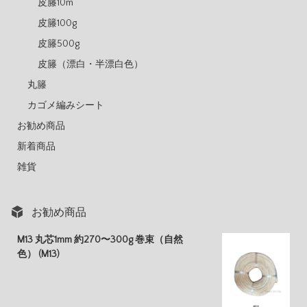
皮籐10m
皮籐100g
皮籐500g
皮籐（漂白・半漂白色）
丸籐
カゴメ編みシート
お勧め商品
新着商品
雑貨
お勧め商品
M13 丸芯1mm 約270〜300g 巻束（自然
色） (M13)