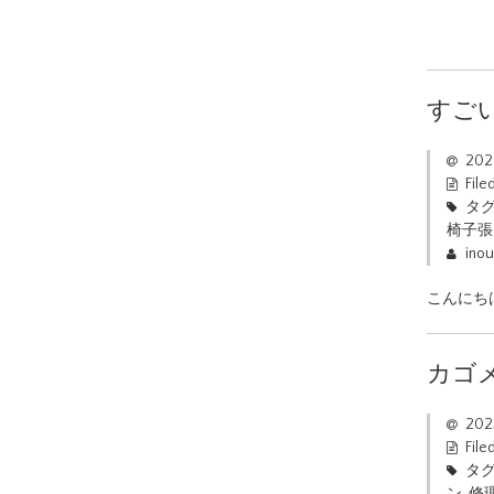
すご
20
File
タグ
椅子張
ino
こんにち
カゴ
20
File
タグ
ン
,
修