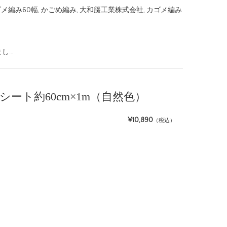
メ編み60幅
,
かごめ編み
,
大和籘工業株式会社
,
カゴメ編み
まし…
編みシート約60cm×1m（自然色）
¥10,890
（税込）