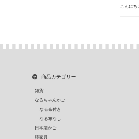
こんにち
商品カテゴリー
雑貨
なるちゃんかご
なる布付き
なる布なし
日本製かご
籐家具