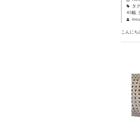
タグ
45幅
,
ino
こんにち