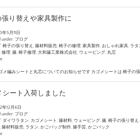
の張り替えや家具製作に
23年5月11日
d under:
ブログ
:
椅子の張り替え
,
籐材料販売
,
椅子の修理
,
家具製作
,
おしゃれ家具
,
ラタ
,
修理
,
籐
,
椅子修理
,
大和籘工業株式会社
,
ウェービング
,
丸芯
ue
ゴメ編みシートと丸芯についてのお知らせです カゴメシートは 椅子の張
メシート入荷しました
22年12月6日
d under:
ブログ
:
ダイワラタン
,
カゴメシート
,
籐材料
,
ウェービング
,
籐
,
椅子の張り替え
,
籐材料販売
,
ラタン
,
かごバッグ制作
,
籐手芸
,
かごバック
ue