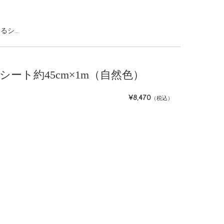
るシ…
編みシート約45cm×1m（自然色）
¥8,470
（税込）