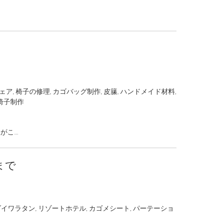
ェア
,
椅子の修理
,
カゴバッグ制作
,
皮籘
,
ハンドメイド材料
,
椅子制作
がこ…
まで
ダイワラタン
,
リゾートホテル
,
カゴメシート
,
パーテーショ