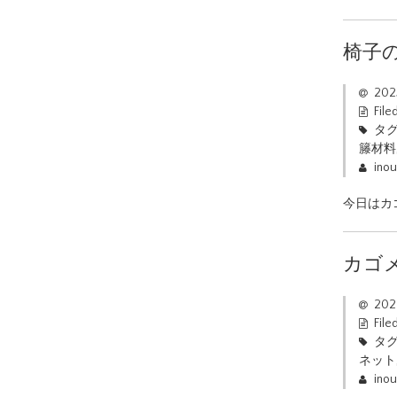
椅子
20
File
タグ
籐材料
ino
今日はカ
カゴ
20
File
タグ
ネット
ino