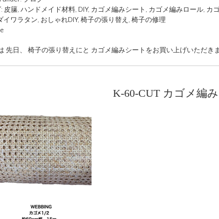
:
皮籘
,
ハンドメイド材料
,
DIY
,
カゴメ編みシート
,
カゴメ編みロール
,
カゴ
ダイワラタン
,
おしゃれDIY
,
椅子の張り替え
,
椅子の修理
ue
は 先日、 椅子の張り替えにと カゴメ編みシートをお買い上げいただき
K-60-CUT カゴメ