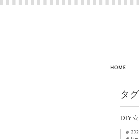
HOME
タグ
DI
20
File