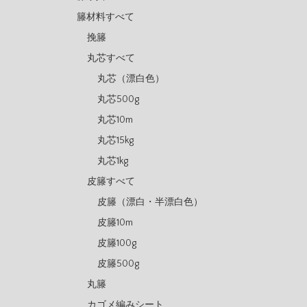
籐材料すべて
挽籐
丸芯すべて
丸芯（漂白色）
丸芯500g
丸芯10m
丸芯15kg
丸芯1kg
皮籐すべて
皮籐（漂白・半漂白色）
皮籐10m
皮籐100g
皮籐500g
丸籐
カゴメ編みシート