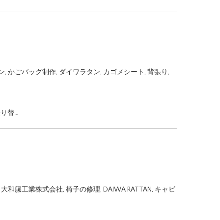
ン
,
かごバッグ制作
,
ダイワラタン
,
カゴメシート
,
背張り
,
り替…
,
大和籘工業株式会社
,
椅子の修理
,
DAIWA RATTAN
,
キャビ