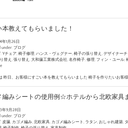
い本教えてもらいました！
24年1月26日
d under:
ブログ
:
Yチェア
,
椅子修理
,
ハンス・ヴェグナー
,
椅子の張り替え
,
デザイナーチ
り替え
,
張り替え
,
大和籘工業株式会社
,
名作椅子
,
修理
,
フィン・ユール
,
ue
は 昨日、お客様にすごい本を教えてもらいました 椅子を作りたいお客様
メ編みシートの使用例☆ホテルから北欧家具
23年9月28日
d under:
ブログ
:
皮籘
,
カゴメ編み
,
北欧家具
,
カゴメ編みシート
,
ラタン
,
おしゃれ建築
,
理
,
椅子制作
,
椅子の張り替え
,
家具制作