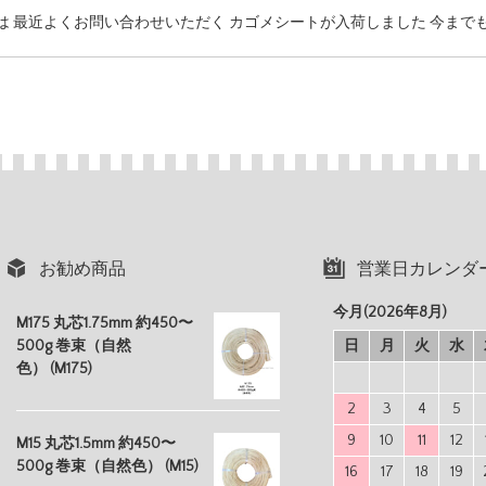
は 最近よくお問い合わせいただく カゴメシートが入荷しました 今まで
お勧め商品
営業日カレンダ
今月(2026年8月)
M175 丸芯1.75mm 約450〜
500g 巻束（自然
日
月
火
水
色） (M175)
2
3
4
5
9
10
11
12
M15 丸芯1.5mm 約450〜
500g 巻束（自然色） (M15)
16
17
18
19