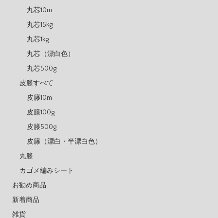
丸芯10m
丸芯15kg
丸芯1kg
丸芯（漂白色）
丸芯500g
皮籐すべて
皮籐10m
皮籐100g
皮籐500g
皮籐（漂白・半漂白色）
丸籐
カゴメ編みシート
お勧め商品
新着商品
雑貨