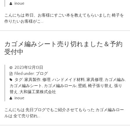
inoue
こんにちは 昨日、お客様にすごい本を教えてもらいました 椅子を
作りたいお客様がこ…
カゴメ編みシート売り切れました＆予約
受付中
2023年12月13日
Filed under:
ブログ
タグ:
家具製作
,
修理
,
ハンドメイド材料
,
家具修理
,
カゴメ編み
,
カゴメ編みシート
,
カゴメ編みロール
,
壁紙
,
椅子張り替え
,
張り
替え
,
大和籘工業株式会社
inoue
こんにちは 先日ブログでもご紹介させてもらった カゴメ編みロー
ルは 全て売り切れ…