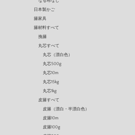
なる布なし
日本製かご
籐家具
籐材料すべて
挽籐
丸芯すべて
丸芯（漂白色）
丸芯500g
丸芯10m
丸芯15kg
丸芯1kg
皮籐すべて
皮籐（漂白・半漂白色）
皮籐10m
皮籐100g