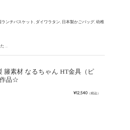
園ランチバスケット
,
ダイワラタン
,
日本製かごバッグ
,
幼稚
た …
日本製 籐素材 なるちゃん HT金具（ピ
作品☆
¥12,540
（税込）