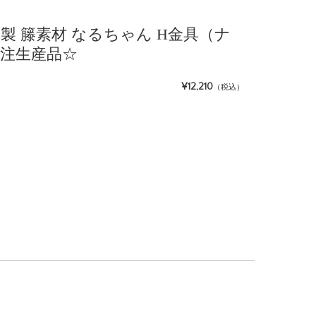
日本製 籐素材 なるちゃん H金具（ナ
受注生産品☆
¥12,210
（税込）