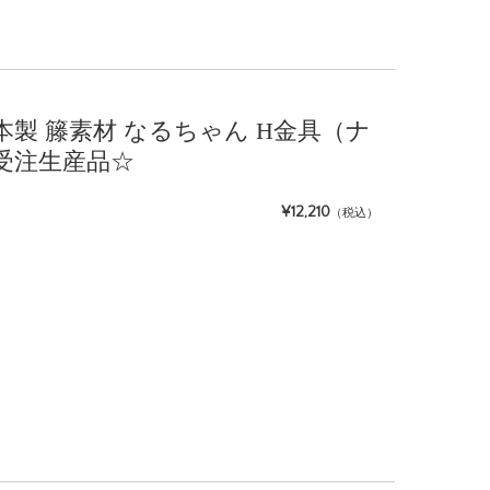
 日本製 籐素材 なるちゃん H金具（ナ
受注生産品☆
¥12,210
（税込）