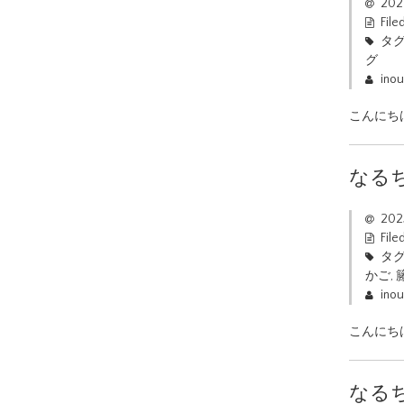
202
File
タグ
グ
ino
こんにち
なる
20
File
タグ
かご
,
ino
こんにち
なる