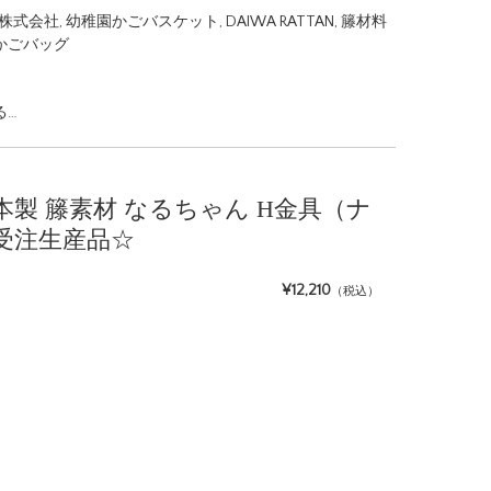
株式会社
,
幼稚園かごバスケット
,
DAIWA RATTAN
,
籐材料
かごバッグ
る…
 日本製 籐素材 なるちゃん H金具（ナ
受注生産品☆
¥12,210
（税込）