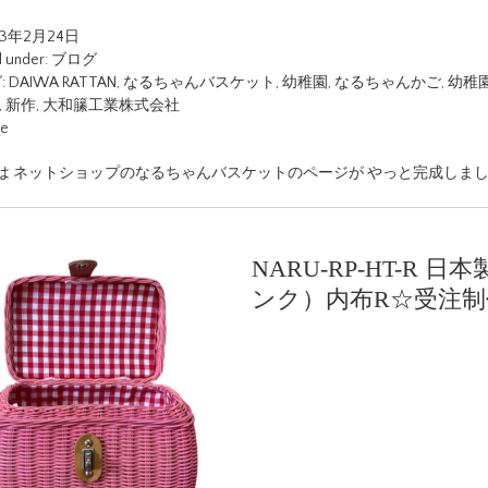
23年2月24日
d under:
ブログ
:
DAIWA RATTAN
,
なるちゃんバスケット
,
幼稚園
,
なるちゃんかご
,
幼稚
,
新作
,
大和籘工業株式会社
ue
は ネットショップのなるちゃんバスケットのページが やっと完成しまし
NARU-RP-HT-R 
ンク）内布R☆受注制