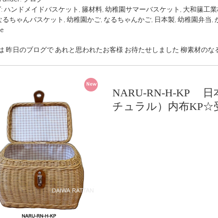
:
ハンドメイドバスケット
,
籐材料
,
幼稚園サマーバスケット
,
大和籘工業
なるちゃんバスケット
,
幼稚園かご
,
なるちゃんかご
,
日本製
,
幼稚園弁当
,
ue
は 昨日のブログで あれと思われたお客様 お待たせしました 柳素材のな
New
NARU-RN-H-KP
チュラル）内布KP☆