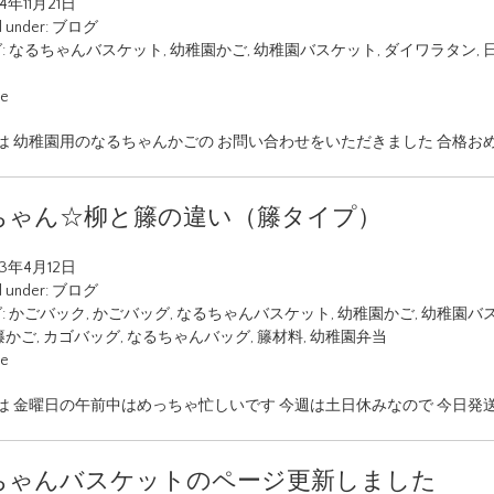
4年11月21日
d under:
ブログ
:
なるちゃんバスケット
,
幼稚園かご
,
幼稚園バスケット
,
ダイワラタン
,
ue
は 幼稚園用のなるちゃんかごの お問い合わせをいただきました 合格お
ちゃん☆柳と籐の違い（籐タイプ）
23年4月12日
d under:
ブログ
:
かごバック
,
かごバッグ
,
なるちゃんバスケット
,
幼稚園かご
,
幼稚園バ
籐かご
,
カゴバッグ
,
なるちゃんバッグ
,
籐材料
,
幼稚園弁当
ue
は 金曜日の午前中はめっちゃ忙しいです 今週は土日休みなので 今日発
ちゃんバスケットのページ更新しました