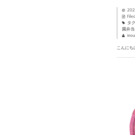
20
File
タグ
園弁当
ino
こんにち