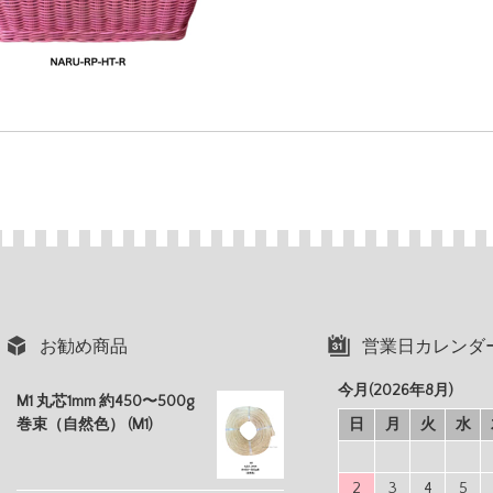
お勧め商品
営業日カレンダ
今月(2026年8月)
M1 丸芯1mm 約450〜500g
巻束（自然色） (M1)
日
月
火
水
2
3
4
5