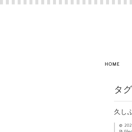
HOME
タグ
久し
20
File