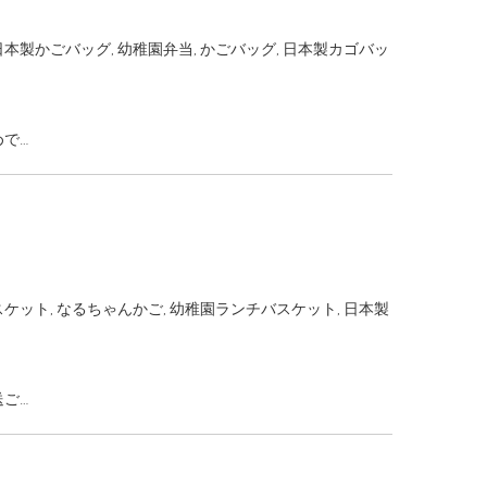
日本製かごバッグ
,
幼稚園弁当
,
かごバッグ
,
日本製カゴバッ
めで…
スケット
,
なるちゃんかご
,
幼稚園ランチバスケット
,
日本製
送ご…