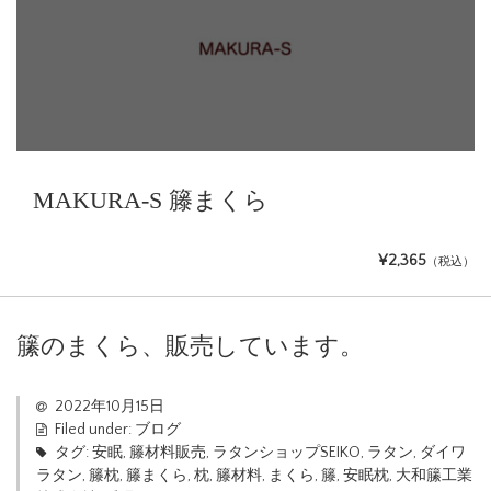
MAKURA-S 籐まくら
¥2,365
（税込）
籘のまくら、販売しています。
2022年10月15日
Filed under:
ブログ
タグ:
安眠
,
籐材料販売
,
ラタンショップSEIKO
,
ラタン
,
ダイワ
ラタン
,
籐枕
,
籐まくら
,
枕
,
籐材料
,
まくら
,
籐
,
安眠枕
,
大和籘工業