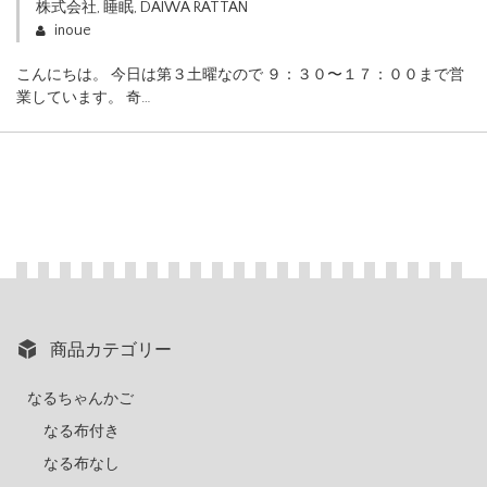
株式会社
,
睡眠
,
DAIWA RATTAN
inoue
こんにちは。 今日は第３土曜なので ９：３０〜１７：００まで営
業しています。 奇…
商品カテゴリー
なるちゃんかご
なる布付き
なる布なし