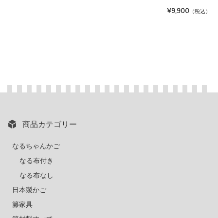
¥9,900
（税込）
商品カテゴリー
なるちゃんかご
なる布付き
なる布なし
日本製かご
籐家具