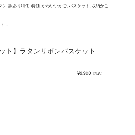
タン
,
訳あり特価
,
特価
,
かわいいかご
,
バスケット
,
収納かご
ト …
ウトレット】ラタンリボンバスケット
¥9,900
（税込）