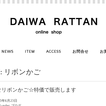
NEWS
ITEM
ACCESS
お問合せ
お
:
リボンかご
なリボンかご☆特価で販売します
23年6月23日
d under:
ブログ