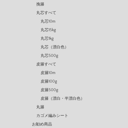
挽籐
丸芯すべて
丸芯10m
丸芯15kg
丸芯1kg
丸芯（漂白色）
丸芯500g
皮籐すべて
皮籐10m
皮籐100g
皮籐500g
皮籐（漂白・半漂白色）
丸籐
カゴメ編みシート
お勧め商品