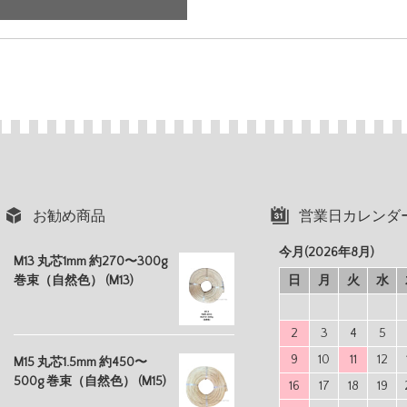
お勧め商品
営業日カレンダ
今月(2026年8月)
M13 丸芯1mm 約270〜300g
巻束（自然色） (M13)
日
月
火
水
2
3
4
5
9
10
11
12
M15 丸芯1.5mm 約450〜
500g 巻束（自然色） (M15)
16
17
18
19