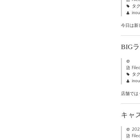
タグ
ino
今日は新
BI
File
タグ
ino
店舗では
キャ
20
File