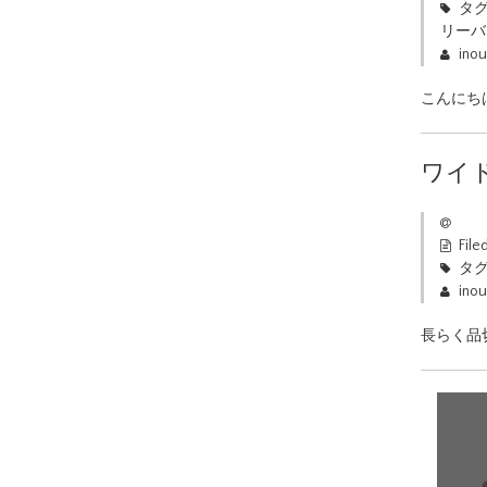
タグ
リーバ
ino
こんにち
ワイ
File
タグ
ino
長らく品