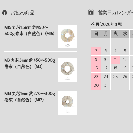
お勧め商品
営業日カレンダ
今月(2026年8月)
M15 丸芯1.5mm 約450〜
500g 巻束（自然色） (M15)
日
月
火
水
2
3
4
5
9
10
11
12
M3 丸芯3mm 約450〜500g
巻束（自然色） (M3)
16
17
18
19
23
24
25
26
30
31
M13 丸芯1mm 約270〜300g
巻束（自然色） (M13)