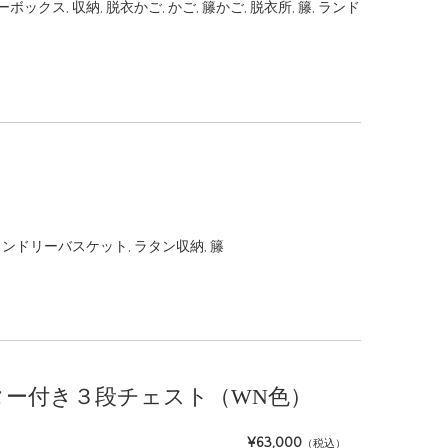
ーボックス
,
収納
,
脱衣かご
,
かご
,
籐かご
,
脱衣所
,
籐
,
ランド
ランドリーバスケット
,
ラタン収納
,
籐
 キャスター付き３段チェスト（WN色）
¥63,000
（税込）