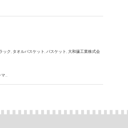
ラック
,
タオルバスケット
,
バスケット
,
大和籘工業株式会
ラマ…