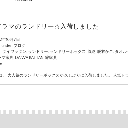
ドラマのランドリー☆入荷しました
22年10月7日
d under:
ブログ
:
ダイワラタン
,
ランドリー
,
ランドリーボックス
,
収納
,
脱衣かご
,
タオル
ラマ家具
,
DAIWA RATTAN
,
籐家具
ue
は。 大人気のランドリーボックスが 久しぶりに入荷しました。 人気ド