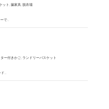
ケット
,
籘家具
,
脱衣場
ーで…
スター付きかご
,
ランドリーバスケット
ンド…