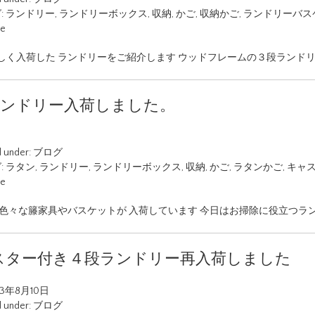
:
ランドリー
,
ランドリーボックス
,
収納
,
かご
,
収納かご
,
ランドリーバス
ue
しく入荷した ランドリーをご紹介します ウッドフレームの３段ランドリ
Gランドリー入荷しました。
d under:
ブログ
:
ラタン
,
ランドリー
,
ランドリーボックス
,
収納
,
かご
,
ラタンかご
,
キャ
ue
 色々な籐家具やバスケットが 入荷しています 今日はお掃除に役立つラ
スター付き４段ランドリー再入荷しました
23年8月10日
d under:
ブログ