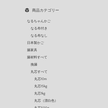
商品カテゴリー
なるちゃんかご
なる布付き
なる布なし
日本製かご
籐家具
籐材料すべて
挽籐
丸芯すべて
丸芯10m
丸芯15kg
丸芯1kg
丸芯（漂白色）
丸芯500g