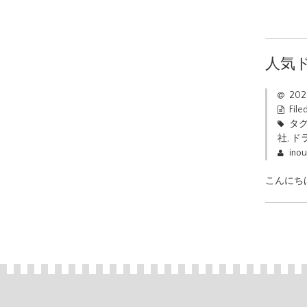
人気
20
File
タグ
社
,
ド
ino
こんにち