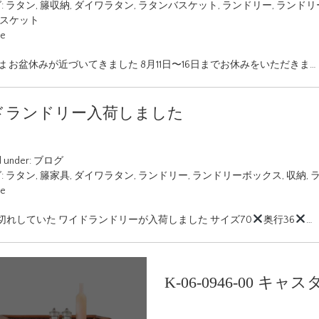
:
ラタン
,
籐収納
,
ダイワラタン
,
ラタンバスケット
,
ランドリー
,
ランドリ
スケット
ue
は お盆休みが近づいてきました 8月11日〜16日までお休みをいただきま…
ドランドリー入荷しました
d under:
ブログ
:
ラタン
,
籐家具
,
ダイワラタン
,
ランドリー
,
ランドリーボックス
,
収納
,
ue
切れしていた ワイドランドリーが入荷しました サイズ70
奥行36
…
K-06-0946-00