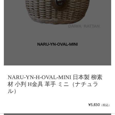
NARU-YN-H-OVAL-MINI 日本製 柳素
材 小判 H金具 革手 ミニ（ナチュラ
ル）
¥5,830
（税込）