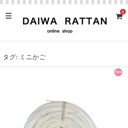
0
タグ:
ミニかご
New