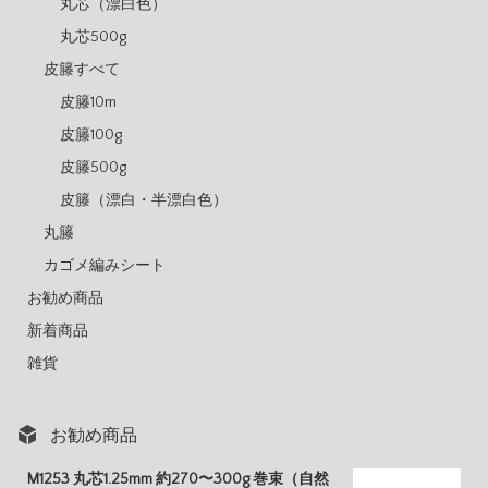
丸芯（漂白色）
丸芯500g
皮籐すべて
皮籐10m
皮籐100g
皮籐500g
皮籐（漂白・半漂白色）
丸籐
カゴメ編みシート
お勧め商品
新着商品
雑貨
お勧め商品
M1253 丸芯1.25mm 約270〜300g 巻束（自然