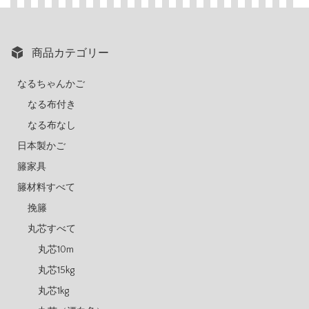
商品カテゴリー
なるちゃんかご
なる布付き
なる布なし
日本製かご
籐家具
籐材料すべて
挽籐
丸芯すべて
丸芯10m
丸芯15kg
丸芯1kg