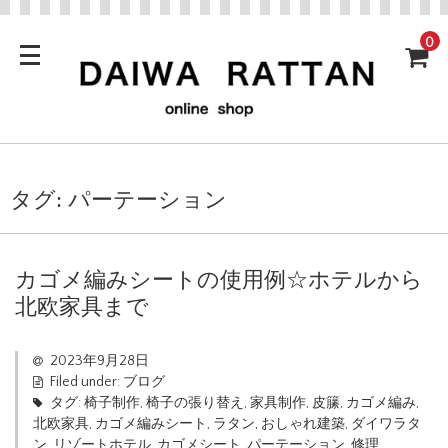
0
タグ:
パーテーション
カゴメ編みシートの使用例☆ホテルから
北欧家具まで
2023年9月28日
Filed under:
ブログ
タグ:
椅子制作
,
椅子の張り替え
,
家具制作
,
皮籘
,
カゴメ編み
,
北欧家具
,
カゴメ編みシート
,
ラタン
,
おしゃれ建築
,
ダイワラタ
ン
,
リゾートホテル
,
カゴメシート
,
パーテーション
,
修理