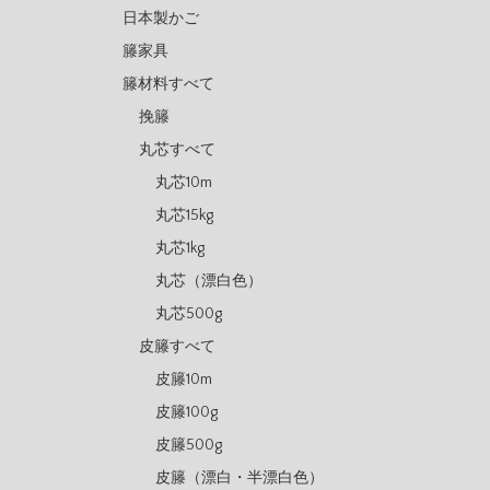
日本製かご
籐家具
籐材料すべて
挽籐
丸芯すべて
丸芯10m
丸芯15kg
丸芯1kg
丸芯（漂白色）
丸芯500g
皮籐すべて
皮籐10m
皮籐100g
皮籐500g
皮籐（漂白・半漂白色）