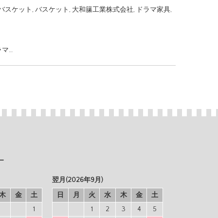
バスケット
,
バスケット
,
大和籘工業株式会社
,
ドラマ家具
,
ラマ…
ー
翌月(2026年9月)
木
金
土
日
月
火
水
木
金
土
1
1
2
3
4
5