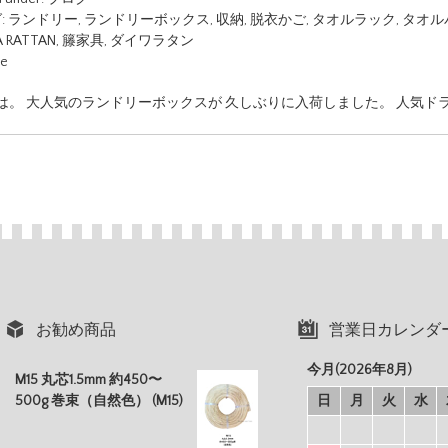
:
ランドリー
,
ランドリーボックス
,
収納
,
脱衣かご
,
タオルラック
,
タオル
 RATTAN
,
籐家具
,
ダイワラタン
ue
は。 大人気のランドリーボックスが 久しぶりに入荷しました。 人気ド
お勧め商品
営業日カレンダ
今月(2026年8月)
M15 丸芯1.5mm 約450〜
500g 巻束（自然色） (M15)
日
月
火
水