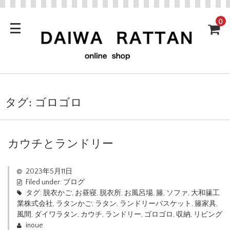
0
タグ:
ゴロゴロ
カウチとランドリー
2023年5月11日
Filed under:
ブログ
タグ:
脱衣かご
,
お昼寝
,
脱衣所
,
お風呂場
,
籐
,
ソファ
,
大和籘工
業株式会社
,
ラタンかご
,
ラタン
,
ランドリーバスケット
,
籐家具
,
風間
,
ダイワラタン
,
カウチ
,
ランドリー
,
ゴロゴロ
,
収納
,
リビング
inoue