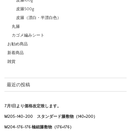
皮籐100g
皮籐500g
皮籐（漂白・半漂白色）
丸籐
カゴメ編みシート
お勧め商品
新着商品
雑貨
最近の投稿
7月1日より価格改定致します。
M205-140-200 スタンダード籐敷物（140×200）
M204-176-176 極細籐敷物（176×176）