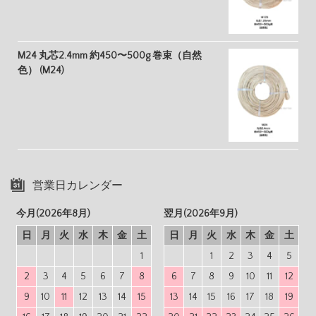
M24 丸芯2.4mm 約450〜500g 巻束（自然
色） (M24)
営業日カレンダー
今月(2026年8月)
翌月(2026年9月)
日
月
火
水
木
金
土
日
月
火
水
木
金
土
1
1
2
3
4
5
2
3
4
5
6
7
8
6
7
8
9
10
11
12
9
10
11
12
13
14
15
13
14
15
16
17
18
19