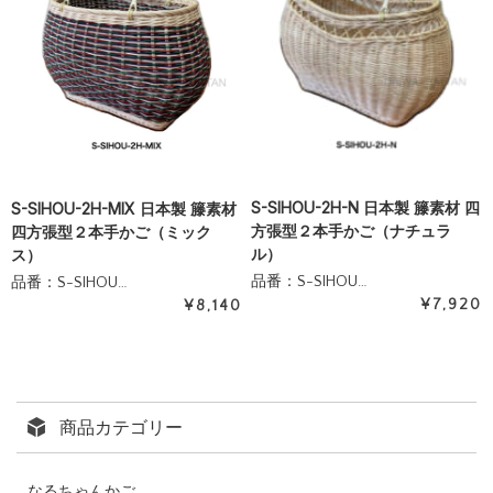
S-SIHOU-2H-N 日本製 籐素材 四
S-SIHOU-2H-MIX 日本製 籐素材
方張型２本手かご（ナチュラ
四方張型２本手かご（ミック
ル）
ス）
品番：S-SIHOU…
品番：S-SIHOU…
¥7,920
¥8,140
商品カテゴリー
なるちゃんかご