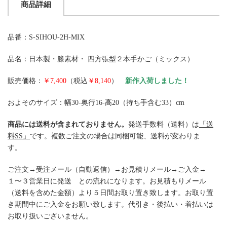
商品詳細
品番：S-SIHOU-2H-MIX
品名：日本製・籐素材・ 四方張型２本手かご（ミックス）
販売価格：
￥7,400
（税込
￥8,140
）
新作入荷しました！
およそのサイズ：幅30-奥行16-高20（持ち手含む33）cm
商品には送料が含まれておりません。
発送手数料（送料）は
「送
料SS」
です。複数ご注文の場合は同梱可能、送料が変わりま
す。
ご注文→受注メール（自動返信）→お見積りメール→ご入金→
１〜３営業日に発送 との流れになります。お見積もりメール
（送料を含めた金額）より５日間お取り置き致します。お取り置
き期間中にご入金をお願い致します。代引き・後払い・着払いは
お取り扱いございません。