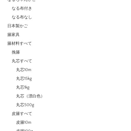
なる布付き
なる布なし
日本製かご
籐家具
籐材料すべて
挽籐
丸芯すべて
丸芯10m
丸芯15kg
丸芯1kg
丸芯（漂白色）
丸芯500g
皮籐すべて
皮籐10m