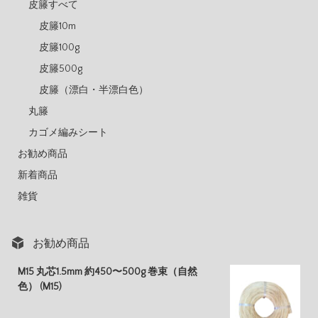
皮籐すべて
皮籐10m
皮籐100g
皮籐500g
皮籐（漂白・半漂白色）
丸籐
カゴメ編みシート
お勧め商品
新着商品
雑貨
お勧め商品
M15 丸芯1.5mm 約450〜500g 巻束（自然
色） (M15)