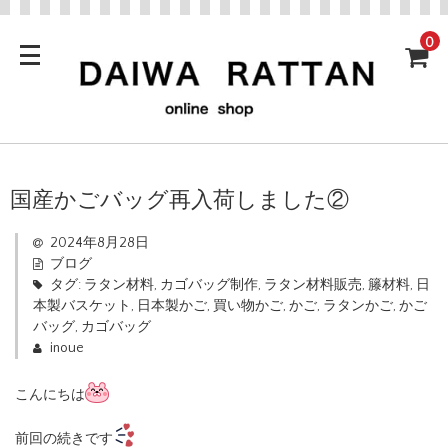
0
国産かごバッグ再入荷しました②
2024年8月28日
ブログ
タグ:
ラタン材料
,
カゴバッグ制作
,
ラタン材料販売
,
籐材料
,
日
本製バスケット
,
日本製かご
,
買い物かご
,
かご
,
ラタンかご
,
かご
バッグ
,
カゴバッグ
inoue
こんにちは
前回の続きです