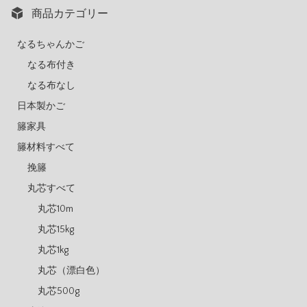
商品カテゴリー
なるちゃんかご
なる布付き
なる布なし
日本製かご
籐家具
籐材料すべて
挽籐
丸芯すべて
丸芯10m
丸芯15kg
丸芯1kg
丸芯（漂白色）
丸芯500g