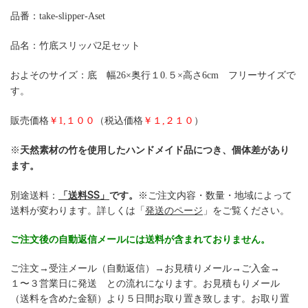
品番：take-slipper-Aset
品名：竹底スリッパ2足セット
およそのサイズ：底 幅26×奥行１0.５×高さ6cm フリーサイズで
す。
販売価格
￥1,１００
（税込価格
￥１,２１０
）
※
天然素材の竹を使用したハンドメイド品につき、個体差があり
ます。
別途送料：
「送料SS」
です。
※ご注文内容・数量・地域によって
送料が変わります。詳しくは「
発送のページ
」をご覧ください。
ご注文後の自動返信メールには送料が含まれておりません。
ご注文→受注メール（自動返信）→お見積りメール→ご入金→
１〜３営業日に発送 との流れになります。お見積もりメール
（送料を含めた金額）より５日間お取り置き致します。お取り置