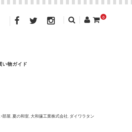
0
買い物ガイド
い部屋
,
夏の和室
,
大和籘工業株式会社
,
ダイワラタン