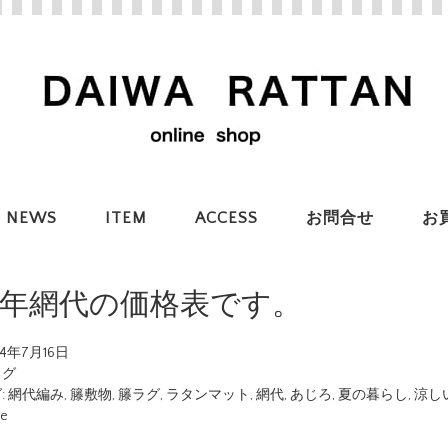
NEWS
ITEM
ACCESS
お問合せ
お
24年網代の価格表です。
24年7月16日
ログ
:
網代編み
,
籐敷物
,
籐ラグ
,
ラタンマット
,
網代
,
あじろ
,
夏の暮らし
,
涼し
ue