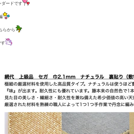
ンダードです
編
ちらから
です