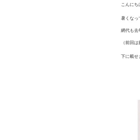
こんにち
暑くなっ
網代も去
（前回は
下に載せ