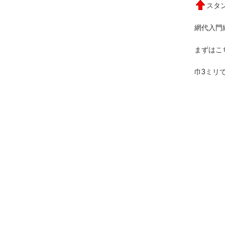
スタ
網代入門
まずはこ
巾3ミリ