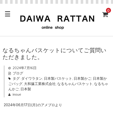
0
なるちゃんバスケットについてご質問い
ただきました。
2024年7月16日
ブログ
タグ:
ダイワラタン
,
日本製バスケット
,
日本製かご
,
日本製か
ごバッグ
,
大和籘工業株式会社
,
なるちゃんバスケット
,
なるちゃ
んかご
,
日本製
inoue
2024年06月17日(月)のアメブロより