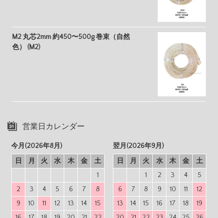
M2 丸芯2mm 約450〜500g 巻束（自然
色） (M2)
営業日カレンダー
今月(2026年8月)
翌月(2026年9月)
日
月
火
水
木
金
土
日
月
火
水
木
金
土
1
1
2
3
4
5
2
3
4
5
6
7
8
6
7
8
9
10
11
12
9
10
11
12
13
14
15
13
14
15
16
17
18
19
16
17
18
19
20
21
22
20
21
22
23
24
25
26