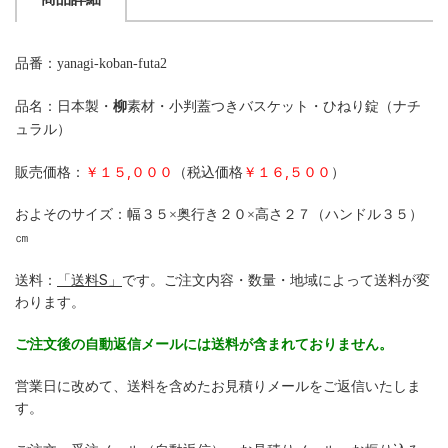
商品詳細
品番：yanagi-koban-futa2
品名：日本製・
柳
素材・小判蓋つきバスケット・ひねり錠（ナチ
ュラル）
販売価格：
￥１５,０００
（税込価格
￥１６,５００
）
およそのサイズ：幅３５×奥行き２０×高さ２７（ハンドル３５）
㎝
送料：
「送料S」
です。ご注文内容・数量・地域によって送料が変
わります。
ご注文後の自動返信メールには送料が含まれておりません。
営業日に改めて、送料を含めたお見積りメールをご返信いたしま
す。