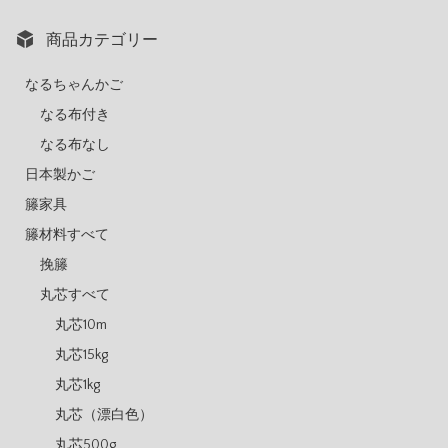
商品カテゴリー
なるちゃんかご
なる布付き
なる布なし
日本製かご
籐家具
籐材料すべて
挽籐
丸芯すべて
丸芯10m
丸芯15kg
丸芯1kg
丸芯（漂白色）
丸芯500g