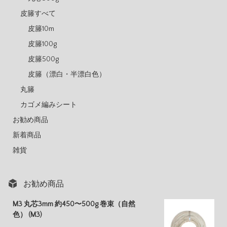
皮籐すべて
皮籐10m
皮籐100g
皮籐500g
皮籐（漂白・半漂白色）
丸籐
カゴメ編みシート
お勧め商品
新着商品
雑貨
お勧め商品
M3 丸芯3mm 約450〜500g 巻束（自然
色） (M3)