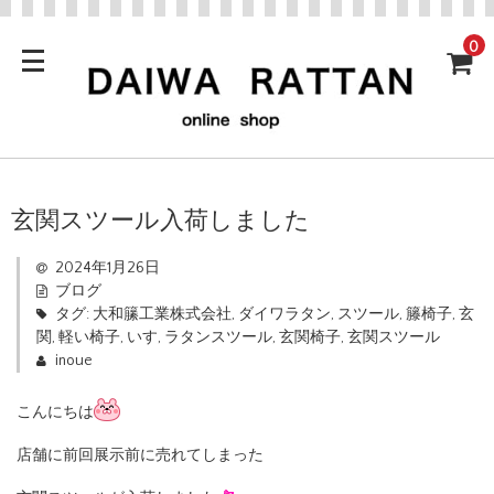
0
玄関スツール入荷しました
2024年1月26日
ブログ
タグ:
大和籘工業株式会社
,
ダイワラタン
,
スツール
,
籐椅子
,
玄
関
,
軽い椅子
,
いす
,
ラタンスツール
,
玄関椅子
,
玄関スツール
inoue
こんにちは
店舗に前回展示前に売れてしまった