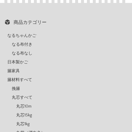
商品カテゴリー
なるちゃんかご
なる布付き
なる布なし
日本製かご
籐家具
籐材料すべて
挽籐
丸芯すべて
丸芯10m
丸芯15kg
丸芯1kg