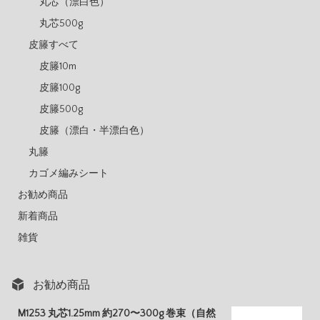
丸芯（漂白色）
丸芯500g
皮籐すべて
皮籐10m
皮籐100g
皮籐500g
皮籐（漂白・半漂白色）
丸籐
カゴメ編みシート
お勧め商品
新着商品
雑貨
お勧め商品
M1253 丸芯1.25mm 約270〜300g 巻束（自然