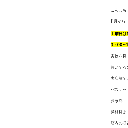
こんにち
11月から
土曜日は
9：00〜
実物を見
急いでる
実店舗で
バスケッ
籐家具
籐材料ま
店内のほ