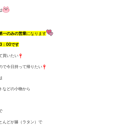
は
第一のみの営業
になります
13：00です
て買いたい
ので今日持って帰りたい
は
トなどの小物から
で
とんどが籐（ラタン）で