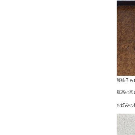
籐椅子も
座高の高
お好みの