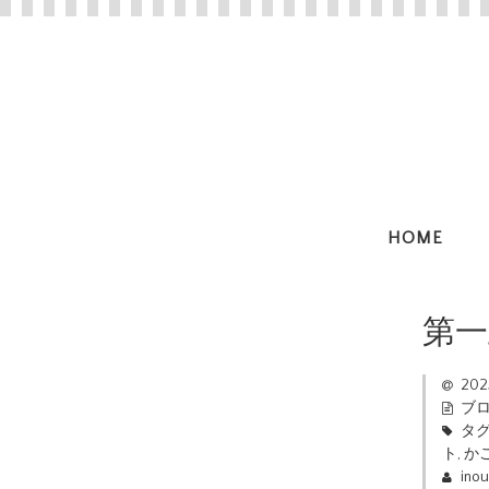
HOME
第一
20
ブ
タグ
ト
,
か
ino