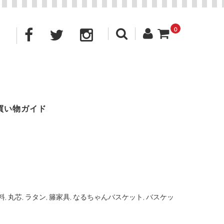
0
買い物ガイド
料
,
丸芯
,
ラタン
,
籐家具
,
なるちゃんバスケット
,
バスケッ