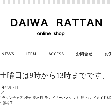
NEWS
ITEM
ACCESS
お問合せ
お
土曜日は9時から13時までです。
23年12月12日
ログ
:
ラタンチェア
,
椅子
,
籐材料
,
ランドリーバスケット
,
籐
,
ハンドメイド材
ご
,
籐椅子
ue