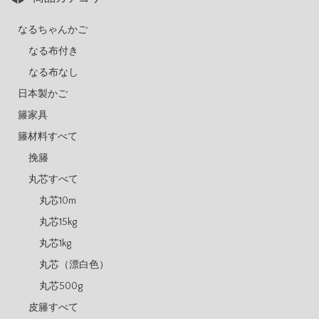
なるちゃんかご
なる布付き
なる布なし
日本製かご
籐家具
籐材料すべて
挽籐
丸芯すべて
丸芯10m
丸芯15kg
丸芯1kg
丸芯（漂白色）
丸芯500g
皮籐すべて