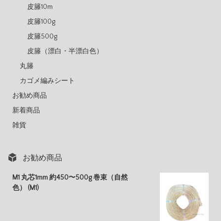
皮籐10m
皮籐100g
皮籐500g
皮籐（漂白・半漂白色）
丸籐
カゴメ編みシート
お勧め商品
新着商品
雑貨
お勧め商品
M1 丸芯1mm 約450〜500g 巻束（自然
色） (M1)