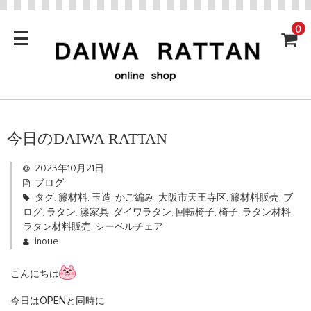
0
今日のDAIWA RATTAN
2023年10月21日
ブログ
タグ:
籐材料
,
玉造
,
かご編み
,
大阪市天王寺区
,
籐材料販売
,
ブ
ログ
,
ラタン
,
籐家具
,
ダイワラタン
,
回転椅子
,
椅子
,
ラタン材料
,
ラタン材料販売
,
シーベルチェア
inoue
こんにちは
今日はOPENと同時に