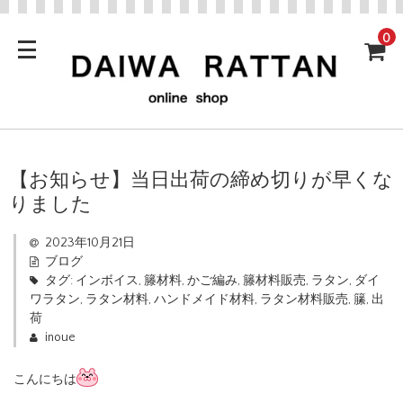
0
【お知らせ】当日出荷の締め切りが早くな
りました
2023年10月21日
ブログ
タグ:
インボイス
,
籐材料
,
かご編み
,
籐材料販売
,
ラタン
,
ダイ
ワラタン
,
ラタン材料
,
ハンドメイド材料
,
ラタン材料販売
,
籘
,
出
荷
inoue
こんにちは