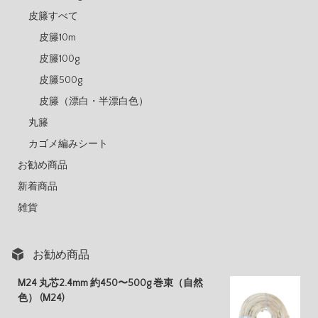
皮籐すべて
皮籐10m
皮籐100g
皮籐500g
皮籐（漂白・半漂白色）
丸籐
カゴメ編みシート
お勧め商品
新着商品
雑貨
お勧め商品
M24 丸芯2.4mm 約450〜500g 巻束（自然
色） (M24)