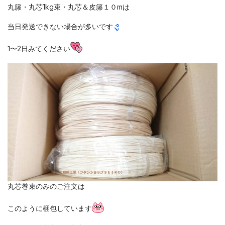
丸籐・丸芯1kg束・丸芯＆皮籐１０mは
当日発送できない場合が多いです
1〜2日みてください
丸芯巻束のみのご注文は
このように梱包しています