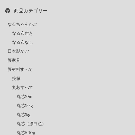
商品カテゴリー
なるちゃんかご
なる布付き
なる布なし
日本製かご
籐家具
籐材料すべて
挽籐
丸芯すべて
丸芯10m
丸芯15kg
丸芯1kg
丸芯（漂白色）
丸芯500g