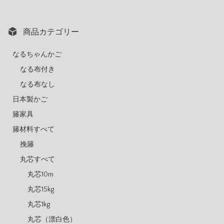
商品カテゴリー
なるちゃんかご
なる布付き
なる布なし
日本製かご
籐家具
籐材料すべて
挽籐
丸芯すべて
丸芯10m
丸芯15kg
丸芯1kg
丸芯（漂白色）