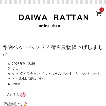
0
冬物ペットベッド入荷＆夏物値下げしまし
た
2023年9月28日
ブログ
タグ:
ダイワラタン
,
ペットルーム
,
ペット用品
,
ペットベット
,
ペット
,
SALE
,
新製品
,
冬物
inoue
こんにちは
店舗情報です