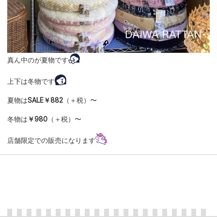
真ん中のが夏物です
上下は冬物です
夏物は
SALE￥882
（＋税）〜
冬物は
￥980
（＋税）〜
店舗限定での販売になります