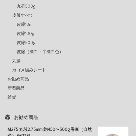
丸芯500g
皮籐すべて
皮籐10m
皮籐100g
皮籐500g
皮籐（漂白・半漂白色）
丸籐
カゴメ編みシート
お勧め商品
新着商品
雑貨
お勧め商品
M275 丸芯2.75mm 約450〜500g 巻束（自然