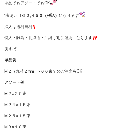
単品でもアソートでもOK
1束あたり
＠２,４５０（税込）
になります
法人は送料無料
個人・離島・北海道・沖縄は割引運賃になります
例えば
単品例
M２（丸芯２mm）×６０束でのご注文もOK
アソート例
M２×２０束
M２４×１５束
M２５×１５束
M３×１０束