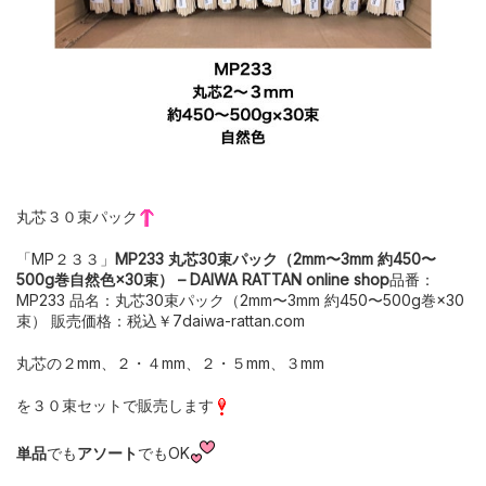
丸芯３０束パック
「MP２３３」
MP233 丸芯30束パック（2mm〜3mm 約450〜
500g巻自然色×30束） – DAIWA RATTAN online shop
品番：
MP233 品名：丸芯30束パック（2mm〜3mm 約450〜500g巻×30
束） 販売価格：税込￥7daiwa-rattan.com
丸芯の２mm、２・４mm、２・５mm、３mm
を３０束セットで販売します
単品
でも
アソート
でもOK