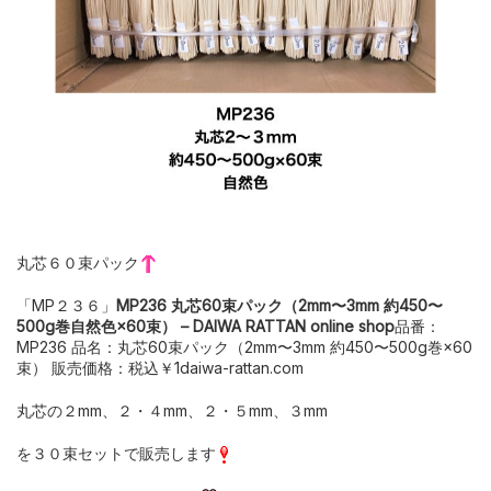
丸芯６０束パック
「MP２３６」
MP236 丸芯60束パック（2mm〜3mm 約450〜
500g巻自然色×60束） – DAIWA RATTAN online shop
品番：
MP236 品名：丸芯60束パック（2mm〜3mm 約450〜500g巻×60
束） 販売価格：税込￥1daiwa-rattan.com
丸芯の２mm、２・４mm、２・５mm、３mm
を３０束セットで販売します