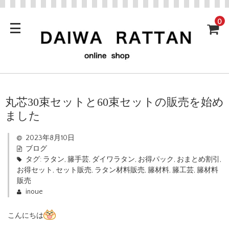
0
丸芯30束セットと60束セットの販売を始め
ました
2023年8月10日
ブログ
タグ:
ラタン
,
籐手芸
,
ダイワラタン
,
お得パック
,
おまとめ割引
,
お得セット
,
セット販売
,
ラタン材料販売
,
籐材料
,
籐工芸
,
籐材料
販売
inoue
こんにちは