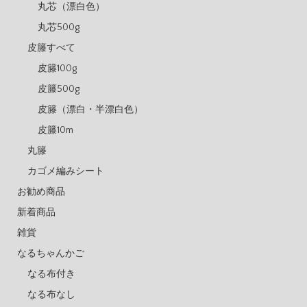
丸芯（漂白色）
丸芯500g
皮籐すべて
皮籐100g
皮籐500g
皮籐（漂白・半漂白色）
皮籐10m
丸籐
カゴメ編みシート
お勧め商品
新着商品
雑貨
なるちゃんかご
なる布付き
なる布なし