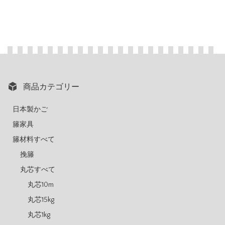
商品カテゴリー
日本製かご
籐家具
籐材料すべて
挽籐
丸芯すべて
丸芯10m
丸芯15kg
丸芯1kg