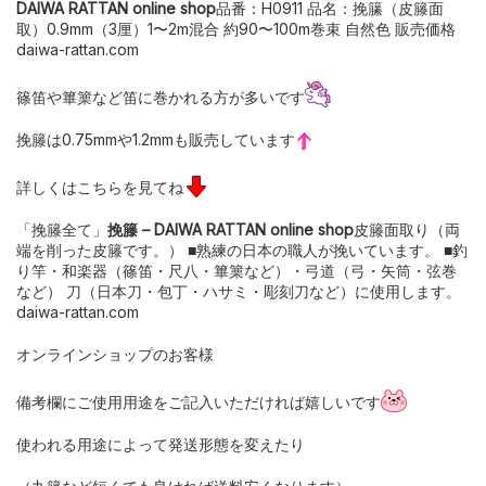
DAIWA RATTAN online shop
品番：H0911 品名：挽籘（皮籐面
取）0.9mm（3厘）1〜2m混合 約90〜100m巻束 自然色 販売価格
daiwa-rattan.com
篠笛や篳篥など笛に巻かれる方が多いです
挽籐は0.75mmや1.2mmも販売しています
詳しくはこちらを見てね
「挽籐全て」
挽籐 – DAIWA RATTAN online shop
皮籐面取り（両
端を削った皮籐です。） ■熟練の日本の職人が挽いています。 ■釣
り竿・和楽器（篠笛・尺八・篳篥など）・弓道（弓・矢筒・弦巻
など） 刀（日本刀・包丁・ハサミ・彫刻刀など）に使用します。
daiwa-rattan.com
オンラインショップのお客様
備考欄にご使用用途をご記入いただければ嬉しいです
使われる用途によって発送形態を変えたり