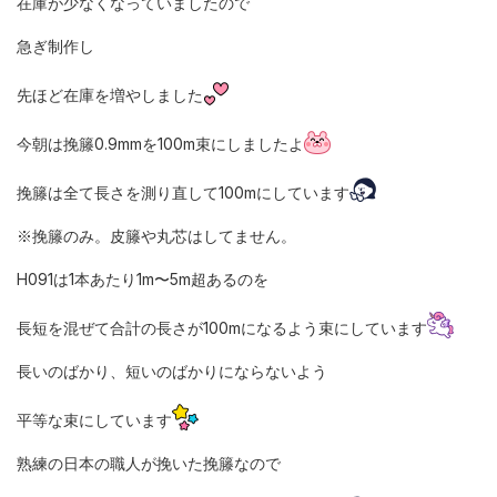
在庫が少なくなっていましたので
急ぎ制作し
先ほど在庫を増やしました
今朝は挽籐0.9mmを100m束にしましたよ
挽籐は全て長さを測り直して100mにしています
※挽籐のみ。皮籐や丸芯はしてません。
H091は1本あたり1m〜5m超あるのを
長短を混ぜて合計の長さが100mになるよう束にしています
長いのばかり、短いのばかりにならないよう
平等な束にしています
熟練の日本の職人が挽いた挽籐なので