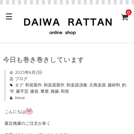
0
今日も巻き巻きしています
2023年6月2日
ブログ
タグ:
和笛製作
,
和楽器製作
,
和楽器演奏
,
古典楽器
,
籐材料
,
釣
竿
,
籐手芸
,
篠笛
,
篳篥
,
挽籐
,
和笛
inoue
こんにちは
最近挽籐のご注文が多く