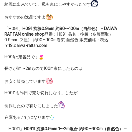
綺麗に出来ていて、私も束にしやすかったです
おすすめの逸品ですよ
「H091」
H091 挽籐0.9mm 約90〜100m（自然色） – DAIWA
RATTAN online shop
品番：H091 品名：挽籘（皮籐面取）
0.9mm（3厘） 約90〜100m巻束 自然色 販売価格：税込
￥19,daiwa-rattan.com
H091は定番品です
長さが1m〜2mもので100m束にしたものは
お安く販売しています
H0911も昨日で売り切れになりましたが
制作したので有りにしました
在庫あるだけになります
「H0911」
H0911 挽籐0.9mm 1〜2m混合 約90〜100m（自然色） –