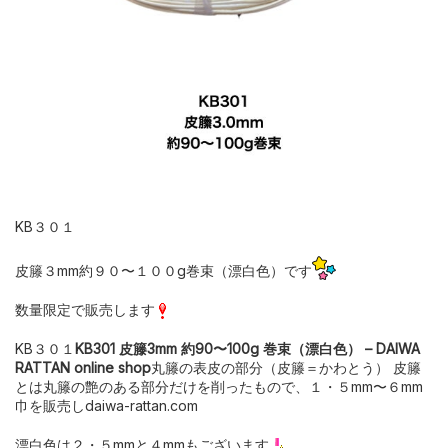
KB３０１
皮籐３mm約９０〜１００g巻束（漂白色）です
数量限定で販売します
KB３０１
KB301 皮籐3mm 約90〜100g 巻束（漂白色） – DAIWA
RATTAN online shop
丸籐の表皮の部分（皮籐＝かわとう） 皮籐
とは丸籐の艶のある部分だけを削ったもので、１・５mm〜６mm
巾を販売しdaiwa-rattan.com
漂白色は２・５mmと４mmもございます