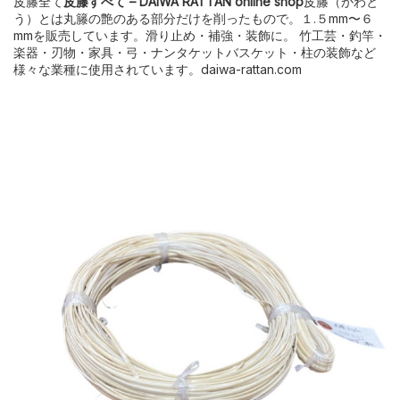
皮籐全て
皮籐すべて – DAIWA RATTAN online shop
皮籐（かわと
う）とは丸籐の艶のある部分だけを削ったもので。１.５mm〜６
mmを販売しています。滑り止め・補強・装飾に。 竹工芸・釣竿・
楽器・刃物・家具・弓・ナンタケットバスケット・柱の装飾など
様々な業種に使用されています。daiwa-rattan.com