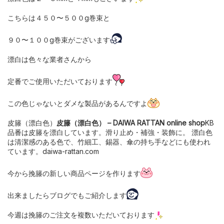
こちらは４５０〜５００g巻束と
９０〜１００g巻束がございます
漂白は色々な業者さんから
定番でご使用いただいております
この色じゃないとダメな製品があるんですよ
皮籐（漂白色）
皮籐（漂白色） – DAIWA RATTAN online shop
KB
品番は皮籐を漂白しています。滑り止め・補強・装飾に。 漂白色
は清潔感のある色で、竹細工、錫器、傘の持ち手などにも使われ
ています。daiwa-rattan.com
今から挽籐の新しい商品ページを作ります
出来ましたらブログでもご紹介します
今週は挽籐のご注文を複数いただいております