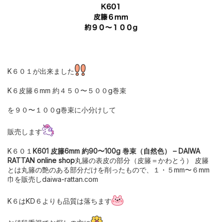
K６０１が出来ました
K６皮籐６mm 約４５０〜５００g巻束
を９０〜１００g巻束に小分けして
販売します
K６０１
K601 皮籐6mm 約90〜100g 巻束（自然色） – DAIWA
RATTAN online shop
丸籐の表皮の部分（皮籐＝かわとう） 皮籐
とは丸籐の艶のある部分だけを削ったもので、１・５mm〜６mm
巾を販売しdaiwa-rattan.com
K６はKD６よりも品質は落ちます