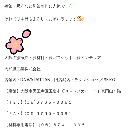
篠笛・尺八など和笛制作に人気です
それでは本日もよろしくお願い致します
大阪の籐家具・籐材料・籐バスケット・籐インテリア
大和籐工業株式会社
店舗名：DAIWA RATTAN 旧店舗名：ラタンショップ SEIKO
【店舗】大阪市天王寺区玉造本町８－５スカイコート真田山１階
【ＴＥＬ】(０６)６７６５－３３６１
【ＦＡＸ】(０６)６７６５－３３９１
【材料専用電話】（０６）６７４１－３３６１