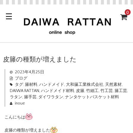
0
皮籐の種類が増えました
2023年4月25日
ブログ
タグ:
籐材料
,
ハンドメイド
,
大和籘工業株式会社
,
天然素材
,
DAIWA RATTAN
,
ハンドメイド材料
,
皮籐
,
竹細工
,
竹工芸
,
籐工芸
,
ラタン
,
籐手芸
,
ダイワラタン
,
ナンタケットバスケット材料
inoue
こんにちは
皮籐の種類が増えました