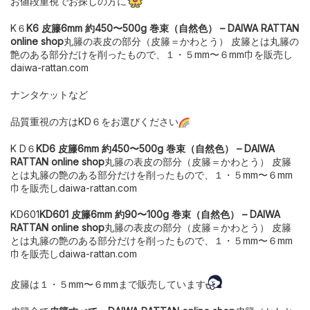
お値段重視でお探しの方に
K６
K6 皮籐6mm 約450〜500g 巻束（自然色） – DAIWA RATTAN
online shop
丸籐の表皮の部分（皮籐＝かわとう） 皮籐とは丸籐の
艶のある部分だけを削ったもので、１・５mm〜６mm巾を販売し
daiwa-rattan.com
ナンタケットなど
品質重視の方はKD６をお選びください
K D６
KD6 皮籐6mm 約450〜500g 巻束（自然色） – DAIWA
RATTAN online shop
丸籐の表皮の部分（皮籐＝かわとう） 皮籐
とは丸籐の艶のある部分だけを削ったもので、１・５mm〜６mm
巾を販売しdaiwa-rattan.com
KD601
KD601 皮籐6mm 約90〜100g 巻束（自然色） – DAIWA
RATTAN online shop
丸籐の表皮の部分（皮籐＝かわとう） 皮籐
とは丸籐の艶のある部分だけを削ったもので、１・５mm〜６mm
巾を販売しdaiwa-rattan.com
皮籐は１・５mm〜６mmまで販売しています