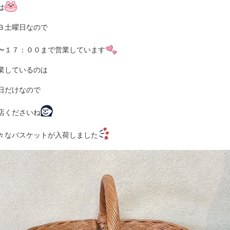
は
３土曜日なので
〜１７：００まで営業しています
業しているのは
日だけなので
店くださいね
々なバスケットが入荷しました