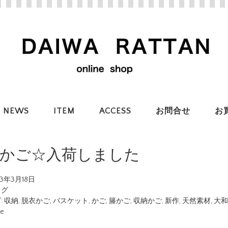
NEWS
ITEM
ACCESS
お問合せ
お
作かご☆入荷しました
23年3月18日
ログ
:
収納
,
脱衣かご
,
バスケット
,
かご
,
籐かご
,
収納かご
,
新作
,
天然素材
,
大和
ue