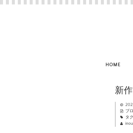
HOME
新
20
ブ
タグ
ino