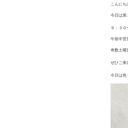
こんにち
今日は第
９：３０
午前中営
奇数土曜
ぜひご来
今日は色